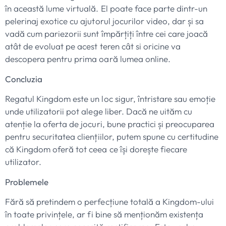
în această lume virtuală. El poate face parte dintr-un
pelerinaj exotice cu ajutorul jocurilor video, dar și sa
vadă cum pariezorii sunt împărțiți între cei care joacă
atât de evoluat pe acest teren cât si oricine va
descopera pentru prima oară lumea online.
Concluzia
Regatul Kingdom este un loc sigur, întristare sau emoție
unde utilizatorii pot alege liber. Dacă ne uităm cu
atenție la oferta de jocuri, bune practici și preocuparea
pentru securitatea cliențiilor, putem spune cu certitudine
că Kingdom oferă tot ceea ce își dorește fiecare
utilizator.
Problemele
Fără să pretindem o perfecțiune totală a Kingdom-ului
în toate privințele, ar fi bine să menționăm existența