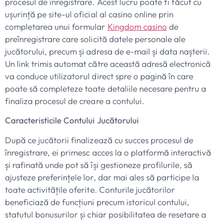
procesul de înregistrare. Acest lucru poate fi făcut cu
ușurință pe site-ul oficial al casino online prin
completarea unui formular
Kingdom casino
de
preînregistrare care solicită datele personale ale
jucătorului, precum și adresa de e-mail și data nașterii.
Un link trimis automat către această adresă electronică
va conduce utilizatorul direct spre o pagină în care
poate să completeze toate detaliile necesare pentru a
finaliza procesul de creare a contului.
Caracteristicile Contului Jucătorului
După ce jucătorii finalizează cu succes procesul de
înregistrare, ei primesc acces la o platformă interactivă
și rafinată unde pot să își gestioneze profilurile, să
ajusteze preferințele lor, dar mai ales să participe la
toate activitățile oferite. Conturile jucătorilor
beneficiază de funcțiuni precum istoricul contului,
statutul bonusurilor și chiar posibilitatea de resetare a