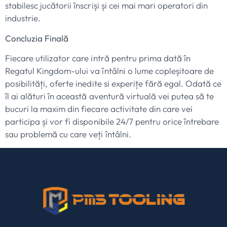
stabilesc jucătorii înscriși și cei mai mari operatori din
industrie.
Concluzia Finală
Fiecare utilizator care intră pentru prima dată în
Regatul Kingdom-ului va întâlni o lume copleșitoare de
posibilități, oferte inedite si experițe fără egal. Odată ce
îl ai alături în această aventură virtuală vei putea să te
bucuri la maxim din fiecare activitate din care vei
participa și vor fi disponibile 24/7 pentru orice întrebare
sau problemă cu care veți întâlni.