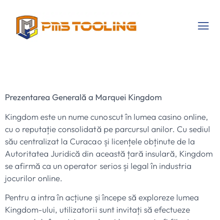
Kingdom
Prezentarea Generală a Marquei Kingdom
Kingdom este un nume cunoscut în lumea casino online,
cu o reputație consolidată pe parcursul anilor. Cu sediul
său centralizat la Curacao și licențele obținute de la
Autoritatea Juridică din această țară insulară, Kingdom
se afirmă ca un operator serios și legal în industria
jocurilor online.
Pentru a intra în acțiune și începe să exploreze lumea
Kingdom-ului, utilizatorii sunt invitați să efectueze