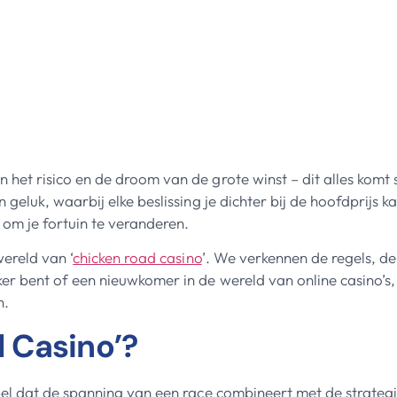
d Casino’, Waar 
 Dichter Bij De H
het risico en de droom van de grote winst – dit alles komt s
geluk, waarbij elke beslissing je dichter bij de hoofdprijs k
 om je fortuin te veranderen.
wereld van ‘
chicken road casino
’. We verkennen de regels, de 
r bent of een nieuwkomer in de wereld van online casino’s, d
n.
d Casino’?
spel dat de spanning van een race combineert met de strateg