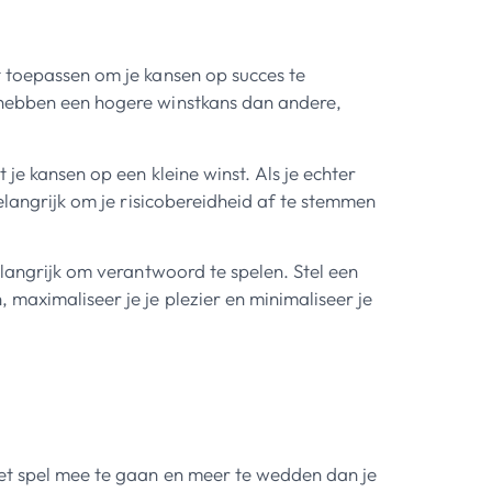
t toepassen om je kansen op succes te
n hebben een hogere winstkans dan andere,
 je kansen op een kleine winst. Als je echter
belangrijk om je risicobereidheid af te stemmen
elangrijk om verantwoord te spelen. Stel een
 maximaliseer je je plezier en minimaliseer je
het spel mee te gaan en meer te wedden dan je