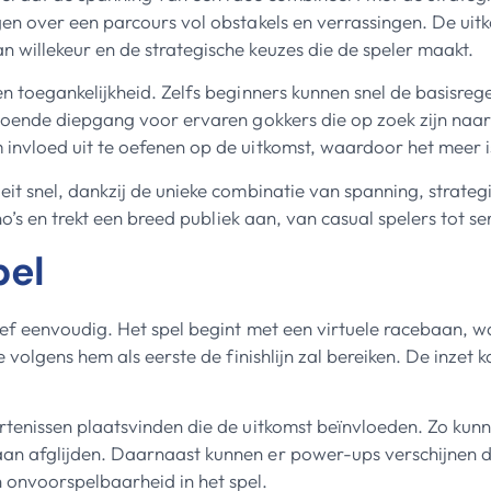
gen over een parcours vol obstakels en verrassingen. De uit
 willekeur en de strategische keuzes die de speler maakt.
n toegankelijkheid. Zelfs beginners kunnen snel de basisrege
ldoende diepgang voor ervaren gokkers die op zoek zijn naa
invloed uit te oefenen op de uitkomst, waardoor het meer i
it snel, dankzij de unieke combinatie van spanning, strategi
ino’s en trekt een breed publiek aan, van casual spelers tot s
pel
tief eenvoudig. Het spel begint met een virtuele racebaan,
e volgens hem als eerste de finishlijn zal bereiken. De inzet 
rtenissen plaatsvinden die de uitkomst beïnvloeden. Zo kunn
an afglijden. Daarnaast kunnen er power-ups verschijnen d
 onvoorspelbaarheid in het spel.