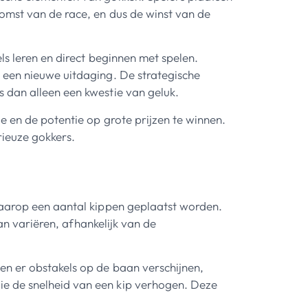
komst van de race, en dus de winst van de
ls leren en direct beginnen met spelen.
r een nieuwe uitdaging. De strategische
s dan alleen een kwestie van geluk.
e en de potentie op grote prijzen te winnen.
erieuze gokkers.
 waarop een aantal kippen geplaatst worden.
kan variëren, afhankelijk van de
en er obstakels op de baan verschijnen,
ie de snelheid van een kip verhogen. Deze