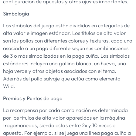
configuración de apuestas y otros ajustes importantes.
Simbología
Los símbolos del juego están divididos en categorías de
alta valor e imagen estándar. Los títulos de alta valor
son los pollos con diferentes colores y texturas, cada uno
asociado a un pago diferente según sus combinaciones
de 3 o más simbolizadas en la paga cuíña. Los símbolos
estándares incluyen una gallina blanca, un huevo, una
hoja verde y otros objetos asociados con el tema.
Además del pollo salvaje que actúa como elemento
Wild.
Premios y Puntos de pago
La recompensa por cada combinación es determinada
por los títulos de alta valor aparecidos en la máquina
tragamonedas, siendo estos entre 2x y 10 veces el
apuesta. Por ejemplo: si se juega una línea paga cuíña a