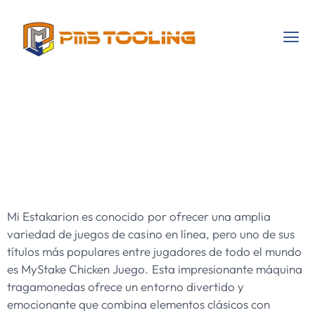
La Avutarda De
Máxima Apuesta
En Mi Estakarion
Mi Estakarion es conocido por ofrecer una amplia
variedad de juegos de casino en línea, pero uno de sus
títulos más populares entre jugadores de todo el mundo
es MyStake Chicken Juego. Esta impresionante máquina
tragamonedas ofrece un entorno divertido y
emocionante que combina elementos clásicos con