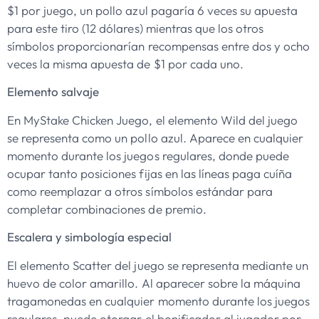
$1 por juego, un pollo azul pagaría 6 veces su apuesta
para este tiro (12 dólares) mientras que los otros
símbolos proporcionarían recompensas entre dos y ocho
veces la misma apuesta de $1 por cada uno.
Elemento salvaje
En MyStake Chicken Juego, el elemento Wild del juego
se representa como un pollo azul. Aparece en cualquier
momento durante los juegos regulares, donde puede
ocupar tanto posiciones fijas en las líneas paga cuíña
como reemplazar a otros símbolos estándar para
completar combinaciones de premio.
Escalera y simbología especial
El elemento Scatter del juego se representa mediante un
huevo de color amarillo. Al aparecer sobre la máquina
tragamonedas en cualquier momento durante los juegos
regulares, puede otorgar el bonificador al jugador por