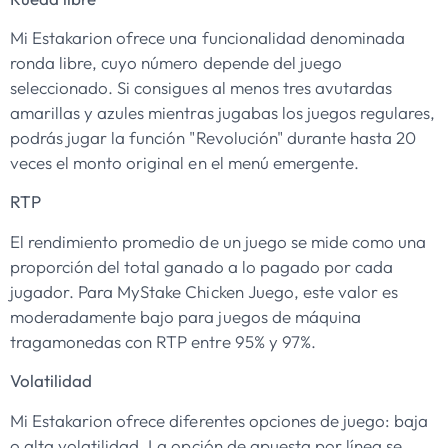
Mi Estakarion ofrece una funcionalidad denominada
ronda libre, cuyo número depende del juego
seleccionado. Si consigues al menos tres avutardas
amarillas y azules mientras jugabas los juegos regulares,
podrás jugar la función "Revolución" durante hasta 20
veces el monto original en el menú emergente.
RTP
El rendimiento promedio de un juego se mide como una
proporción del total ganado a lo pagado por cada
jugador. Para MyStake Chicken Juego, este valor es
moderadamente bajo para juegos de máquina
tragamonedas con RTP entre 95% y 97%.
Volatilidad
Mi Estakarion ofrece diferentes opciones de juego: baja
o alta volatilidad. La opción de apuesta por línea se