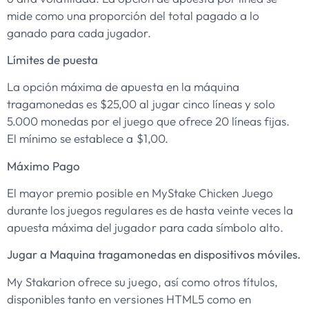
mide como una proporción del total pagado a lo
ganado para cada jugador.
Límites de puesta
La opción máxima de apuesta en la máquina
tragamonedas es $25,00 al jugar cinco líneas y solo
5.000 monedas por el juego que ofrece 20 líneas fijas.
El mínimo se establece a $1,00.
Máximo Pago
El mayor premio posible en MyStake Chicken Juego
durante los juegos regulares es de hasta veinte veces la
apuesta máxima del jugador para cada símbolo alto.
Jugar a Maquina tragamonedas en dispositivos móviles.
My Stakarion ofrece su juego, así como otros títulos,
disponibles tanto en versiones HTML5 como en