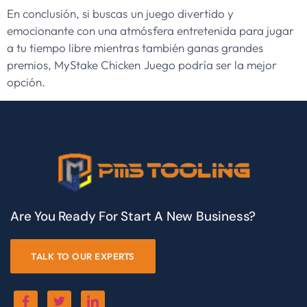
En conclusión, si buscas un juego divertido y
emocionante con una atmósfera entretenida para jugar
a tu tiempo libre mientras también ganas grandes
premios, MyStake Chicken Juego podría ser la mejor
opción.
Are You Ready For Start A New Business?
TALK TO OUR EXPERTS