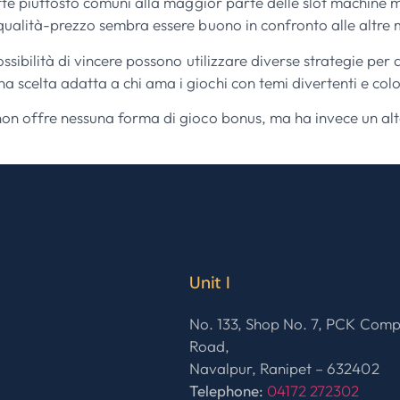
utte piuttosto comuni alla maggior parte delle slot machine 
 qualità-prezzo sembra essere buono in confronto alle altre 
ssibilità di vincere possono utilizzare diverse strategie per
scelta adatta a chi ama i giochi con temi divertenti e colo
 non offre nessuna forma di gioco bonus, ma ha invece un a
Unit I
No. 133, Shop No. 7, PCK Com
Road,
Navalpur, Ranipet – 632402
Telephone:
04172 272302