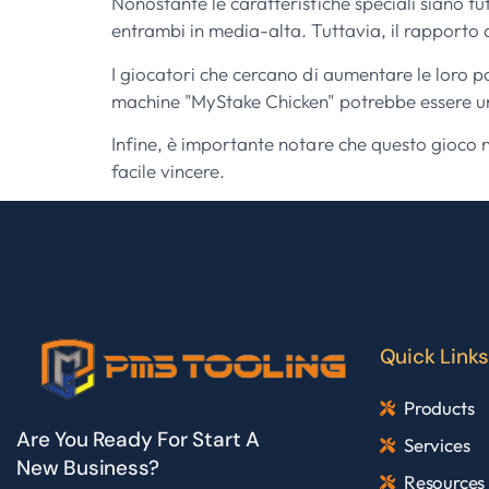
Nonostante le caratteristiche speciali siano t
entrambi in media-alta. Tuttavia, il rapporto
I giocatori che cercano di aumentare le loro po
machine "MyStake Chicken" potrebbe essere una 
Infine, è importante notare che questo gioco
facile vincere.
Quick Links
Products
Are You Ready For Start A
Services
New Business?
Resources