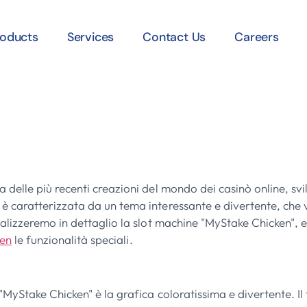
roducts
Services
Contact Us
Careers
 Stella Azzurra De
 delle più recenti creazioni del mondo dei casinò online, s
è caratterizzata da un tema interessante e divertente, che 
alizzeremo in dettaglio la slot machine "MyStake Chicken", es
ken
le funzionalità speciali.
MyStake Chicken" è la grafica coloratissima e divertente. Il 