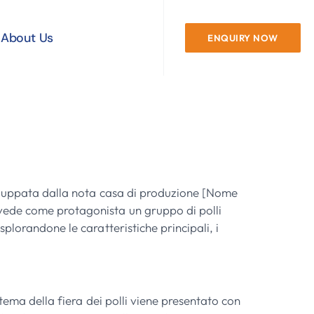
About Us
ENQUIRY NOW
i Polli Di
viluppata dalla nota casa di produzione [Nome
vede come protagonista un gruppo di polli
plorandone le caratteristiche principali, i
tema della fiera dei polli viene presentato con