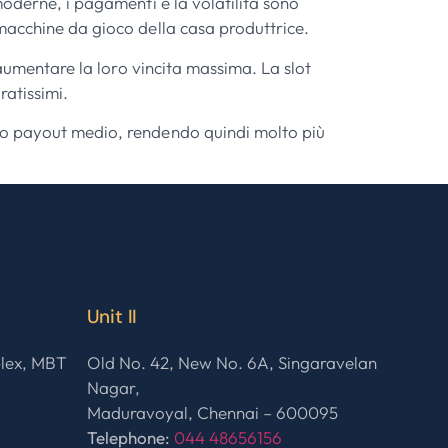
moderne, i pagamenti e la volatilità sono
macchine da gioco della casa produttrice.
 aumentare la loro vincita massima. La slot
ratissimi.
lto payout medio, rendendo quindi molto più
Unit II
plex, MBT
Old No. 42, New No. 6A, Singaravelan
Nagar,
Maduravoyal, Chennai – 600095
Telephone:
044 48656156