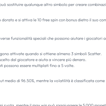
e può sostituire qualunque altro simbolo per creare combinaz
orato e si attiva le 10 free spin con bonus dietro il suo c
erse funzionalità speciali che possono aiutare i giocatori a
ngono attivate quando si ottiene almeno 3 simboli Scatter.
 scelto dal giocatore e aiuta a vincere più denaro.
ti possono essere multiplati fino a 5 volte.
t medio di 96.50%, mentre la volatilità è classificata come 
ni ruota, mentre il max win può raggiungere le 5.000 monet