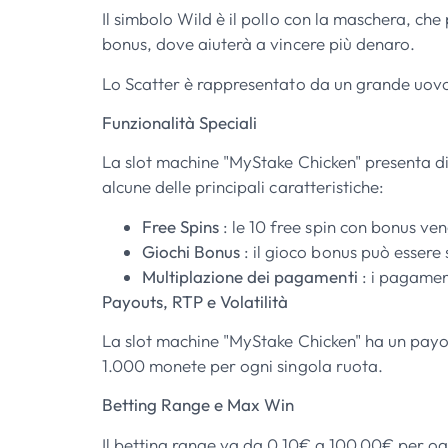
Il simbolo Wild è il pollo con la maschera, ch
bonus, dove aiuterà a vincere più denaro.
Lo Scatter è rappresentato da un grande uovo d
Funzionalità Speciali
La slot machine "MyStake Chicken" presenta div
alcune delle principali caratteristiche:
Free Spins
: le 10 free spin con bonus ve
Giochi Bonus
: il gioco bonus può essere
Multiplazione dei pagamenti
: i pagamen
Payouts, RTP e Volatilità
La slot machine "MyStake Chicken" ha un payou
1.000 monete per ogni singola ruota.
Betting Range e Max Win
Il betting range va da 0,10€ a 100,00€ per og