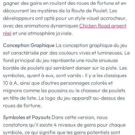
gagner des gains en roulant des roues de fortune et en
découvrant les mystères de la Route de Poulet. Les
développeurs ont opté pour un style visuel accrocheur,
avec des animations dynamiques
Chicken Road argent
réel
et une atmosphère joviale.
Conception Graphique
La conception graphique du jeu
est caractérisée par des couleurs vives et lumineuses. Le
fond principal du jeu représente une route sinueuse
bordée de poulets qui semblent danser sur la piste. Les
symboles, quant à eux, sont variés : il y a les classiques
10 à A, ainsi que d’autres personnages colorés et
mignons comme les poussins ou le chasseur de poulets
en tête de liste. Le logo du jeu apparaît au-dessus des
roues de fortune.
Symboles et Payouts
Dans cette version, nous
constatons qu’il existe 4 niveaux de gains pour chaque
symbole, ce qui signifie que les gains potentiels sont