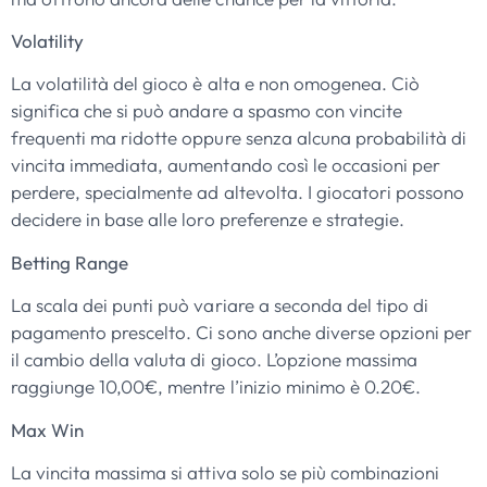
Volatility
La volatilità del gioco è alta e non omogenea. Ciò
significa che si può andare a spasmo con vincite
frequenti ma ridotte oppure senza alcuna probabilità di
vincita immediata, aumentando così le occasioni per
perdere, specialmente ad altevolta. I giocatori possono
decidere in base alle loro preferenze e strategie.
Betting Range
La scala dei punti può variare a seconda del tipo di
pagamento prescelto. Ci sono anche diverse opzioni per
il cambio della valuta di gioco. L’opzione massima
raggiunge 10,00€, mentre l’inizio minimo è 0.20€.
Max Win
La vincita massima si attiva solo se più combinazioni