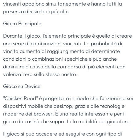
vincenti appaiono simultaneamente e hanno tutti la
presenza dei simboli più alti.
Gioco Principale
Durante il gioco, l’elemento principale è quello di creare
una serie di combinazioni vincenti. La probabilità di
vincita aumenta al raggiungimento di determinate
condizioni o combinazioni specifiche e può anche
diminuire a causa della comparsa di più elementi con
valenza zero sullo stesso nastro.
Gioco su Device
"Chicken Road" è progettata in modo che funzioni sia sui
dispositivi mobile che desktop, grazie alle tecnologie
moderne dei browser. È una realtà interessante per il
gioco da casinò che supporta la mobilità del giocatore.
Il gioco si può accedere ed eseguire con ogni tipo di