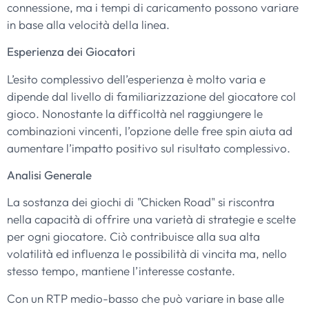
connessione, ma i tempi di caricamento possono variare
in base alla velocità della linea.
Esperienza dei Giocatori
L’esito complessivo dell’esperienza è molto varia e
dipende dal livello di familiarizzazione del giocatore col
gioco. Nonostante la difficoltà nel raggiungere le
combinazioni vincenti, l’opzione delle free spin aiuta ad
aumentare l’impatto positivo sul risultato complessivo.
Analisi Generale
La sostanza dei giochi di "Chicken Road" si riscontra
nella capacità di offrire una varietà di strategie e scelte
per ogni giocatore. Ciò contribuisce alla sua alta
volatilità ed influenza le possibilità di vincita ma, nello
stesso tempo, mantiene l’interesse costante.
Con un RTP medio-basso che può variare in base alle