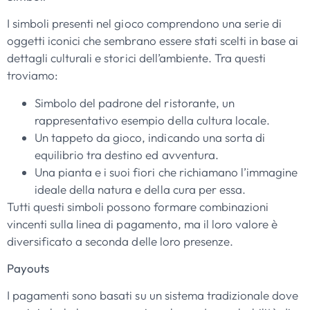
I simboli presenti nel gioco comprendono una serie di
oggetti iconici che sembrano essere stati scelti in base ai
dettagli culturali e storici dell’ambiente. Tra questi
troviamo:
Simbolo del padrone del ristorante, un
rappresentativo esempio della cultura locale.
Un tappeto da gioco, indicando una sorta di
equilibrio tra destino ed avventura.
Una pianta e i suoi fiori che richiamano l’immagine
ideale della natura e della cura per essa.
Tutti questi simboli possono formare combinazioni
vincenti sulla linea di pagamento, ma il loro valore è
diversificato a seconda delle loro presenze.
Payouts
I pagamenti sono basati su un sistema tradizionale dove