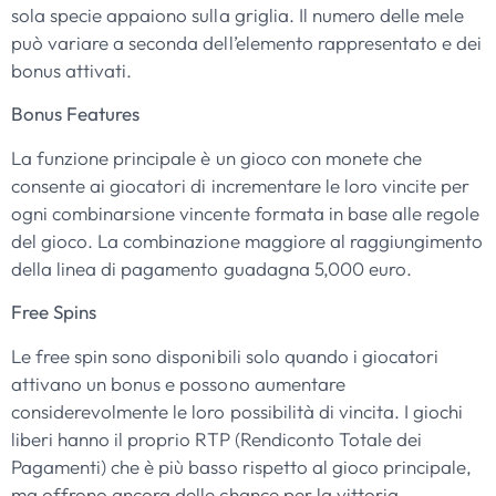
sola specie appaiono sulla griglia. Il numero delle mele
può variare a seconda dell’elemento rappresentato e dei
bonus attivati.
Bonus Features
La funzione principale è un gioco con monete che
consente ai giocatori di incrementare le loro vincite per
ogni combinarsione vincente formata in base alle regole
del gioco. La combinazione maggiore al raggiungimento
della linea di pagamento guadagna 5,000 euro.
Free Spins
Le free spin sono disponibili solo quando i giocatori
attivano un bonus e possono aumentare
considerevolmente le loro possibilità di vincita. I giochi
liberi hanno il proprio RTP (Rendiconto Totale dei
Pagamenti) che è più basso rispetto al gioco principale,
ma offrono ancora delle chance per la vittoria.