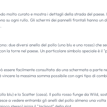
odo molto curato e mostra i dettagli della strada del paese.
iono su ogni rullo. Gli schermi dei pannelli frontali hanno un
.
udono: due diversi anello del pollo (uno blu e uno rosso) che
on la torre nel paese. Un particolare simbolo speciale è il "p
ò essere facilmente consultata da una schermata a parte nel
 è vincere la massima somma possibile con ogni tipo di comb
pollo blu) e lo Scatter (casa). Il pollo rosso funge da Wild, s
 riesce a vedere entrambi gli anelli del pollo almeno una volta 
ioco stesso) inizia il "Jackpot" della slot.