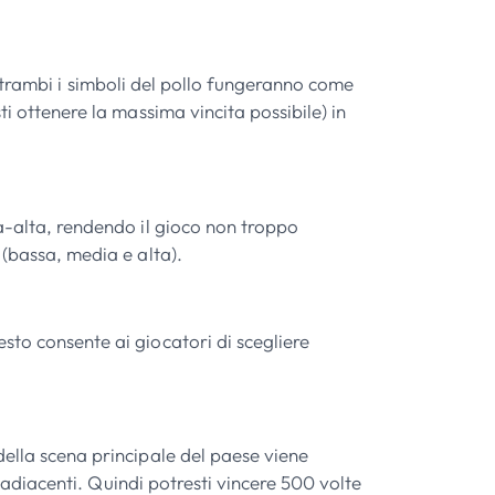
, entrambi i simboli del pollo fungeranno come
i ottenere la massima vincita possibile) in
ia-alta, rendendo il gioco non troppo
 (bassa, media e alta).
sto consente ai giocatori di scegliere
della scena principale del paese viene
i adiacenti. Quindi potresti vincere 500 volte