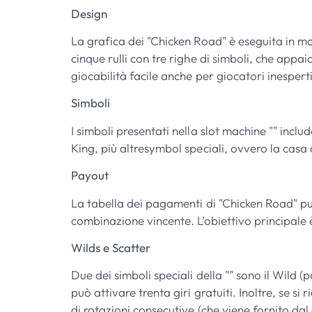
Design
La grafica dei "Chicken Road" è eseguita in m
cinque rulli con tre righe di simboli, che appa
giocabilità facile anche per giocatori inesperti
Simboli
I simboli presentati nella slot machine "" incl
King, più altresymbol speciali, ovvero la casa c
Payout
La tabella dei pagamenti di "Chicken Road" pu
combinazione vincente. L’obiettivo principale
Wilds e Scatter
Due dei simboli speciali della "" sono il Wild (
può attivare trenta giri gratuiti. Inoltre, se si
di rotazioni consecutive (che viene fornito dal g