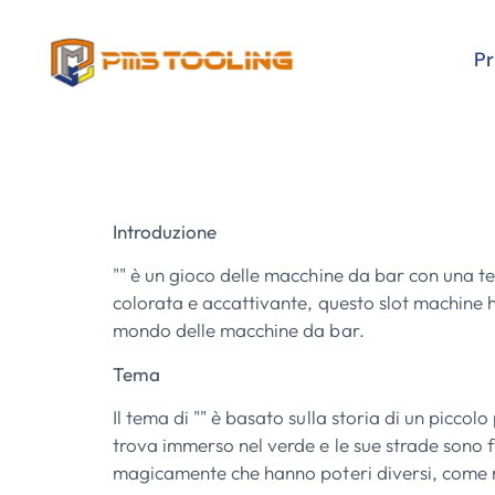
P
La Strada Deg
Introduzione
"" è un gioco delle macchine da bar con una te
colorata e accattivante, questo slot machine h
mondo delle macchine da bar.
Tema
Il tema di "" è basato sulla storia di un picc
trova immerso nel verde e le sue strade sono f
magicamente che hanno poteri diversi, come ren