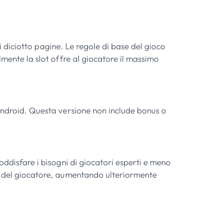
di diciotto pagine. Le regole di base del gioco
lmente la slot offre al giocatore il massimo
 Android. Questa versione non include bonus o
oddisfare i bisogni di giocatori esperti e meno
ze del giocatore, aumentando ulteriormente