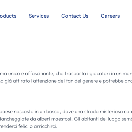
roducts
Services
Contact Us
Careers
li Anelli Di Pollo
ma unico e affascinante, che trasporta i giocatori in un mo
a già attirato l’attenzione dei fan del genere e potrebbe an
olo paese nascosto in un bosco, dove una strada misteriosa co
iancheggiate da alberi maestosi. Gli abitanti del luogo semb
derci felici o arricchirci.