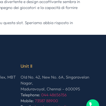
ma divertente e design accattivante sembra in
pegno dei giocatori e la capacità di fornire
 su questa slot. Speriamo abbia risposto in
Unit II
plex, MBT
Old No. 42, New No. 6A, Singaravelan
Nagar,
Maduravoyal, Chennai – 600095
Telephone:
044 48656156
Mobile:
73587 88900