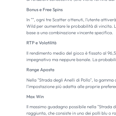
Bonus e Free Spins
In "", ogni tre Scatter ottenuti, l’utente attive
Wild per aumentare le probabilità di vincita. L
base a una combinazione vincente specifica.
RTP e Volatilità
Il rendimento medio del gioco è fissato al 96,
impegnativo ma neppure banale. La probabilità 
Range Aposta
Nella "Strada degli Anelli di Pollo", la gamma
l’impostazione più adatta alle proprie prefere
Max Win
Il massimo guadagno possibile nella "Strada de
raggiunta, che consiste in uno dei polli blu o r