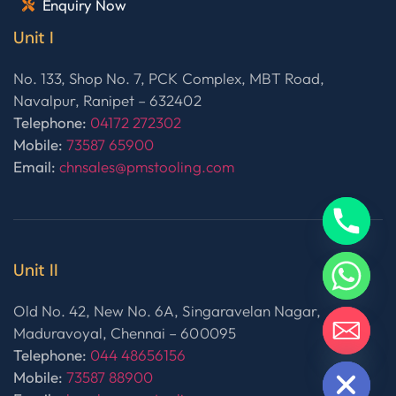
Enquiry Now
Unit I
No. 133, Shop No. 7, PCK Complex, MBT Road,
Navalpur, Ranipet – 632402
Telephone:
04172 272302
Mobile:
73587 65900
Email:
chnsales@pmstooling.com
Unit II
Old No. 42, New No. 6A, Singaravelan Nagar,
Maduravoyal, Chennai – 600095
Telephone:
044 48656156
HIDE CHATY
Mobile:
73587 88900