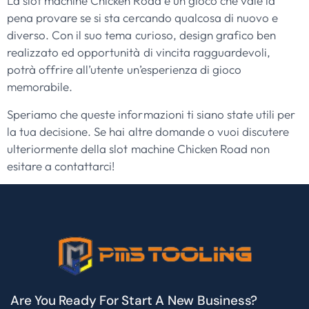
La slot machine Chicken Road è un gioco che vale la
pena provare se si sta cercando qualcosa di nuovo e
diverso. Con il suo tema curioso, design grafico ben
realizzato ed opportunità di vincita ragguardevoli,
potrà offrire all’utente un’esperienza di gioco
memorabile.
Speriamo che queste informazioni ti siano state utili per
la tua decisione. Se hai altre domande o vuoi discutere
ulteriormente della slot machine Chicken Road non
esitare a contattarci!
Are You Ready For Start A New Business?