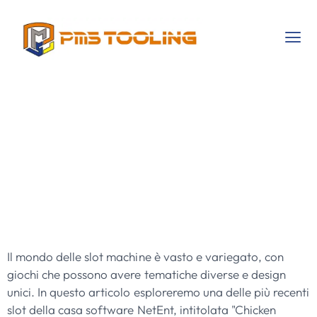
La Strada Degli
Averi In Gara Con
La Via Dei Polli Di
Chicken Road
Il mondo delle slot machine è vasto e variegato, con
giochi che possono avere tematiche diverse e design
unici. In questo articolo esploreremo una delle più recenti
slot della casa software NetEnt, intitolata "Chicken