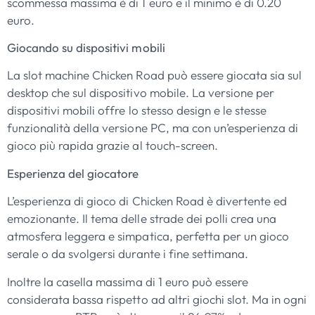
scommessa massima è di 1 euro e il minimo è di 0.20
euro.
Giocando su dispositivi mobili
La slot machine Chicken Road può essere giocata sia sul
desktop che sul dispositivo mobile. La versione per
dispositivi mobili offre lo stesso design e le stesse
funzionalità della versione PC, ma con un’esperienza di
gioco più rapida grazie al touch-screen.
Esperienza del giocatore
L’esperienza di gioco di Chicken Road è divertente ed
emozionante. Il tema delle strade dei polli crea una
atmosfera leggera e simpatica, perfetta per un gioco
serale o da svolgersi durante i fine settimana.
Inoltre la casella massima di 1 euro può essere
considerata bassa rispetto ad altri giochi slot. Ma in ogni