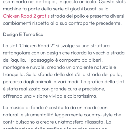
esaminarla nel dettaglio, in questo articolo. Questa slots
machine fa parte della serie di giochi basati sulla
Chicken Road 2 gratis
strada del pollo e presenta diversi
cambiamenti rispetto alla sua controparte precedente.
Design E Tematica
La slot "Chicken Road 2" si svolge su una struttura
rettangolare con un design che ricorda la vecchia strada
dell’aquila. Il paesaggio è composto da alberi,
montagne e nuvole, creando un ambiente naturale e
tranquillo. Sullo sfondo della slot c’è la strada del pollo,
percorsa dagli animali in vari modi. La grafica della slot
è stata realizzata con grande cura e precisione,
offrendo una visione vivida e coloratissima.
La musica di fondo è costituita da un mix di suoni
naturali e strumentalità leggermente country-style che
contribuiscono a creare un’atmosfera rilassata. La
combinazione della grafica e la musica crea una