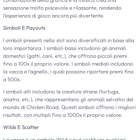
sensazione molto piacevole e rilassante, rendendo
l’esperienza di gioco ancora più divertente.
Simboli E Payouts
I simboli presenti nella slot sono diversificati in base alla
loro importanza. I simboli bassi includono gli animali
domestici (gatti, cani, etc.), che offrono piccoli premi
fino a 100x il proprio valore. I simboli mediali includono
la vacca e l’agnello, i quali possono riportare premi fino
a 500x.
I simboli alti includono le creature strane (tortuga,
anatra, etc.), che rappresentano gli animali selvatici del
mondo di Chicken Road. Questi simboli offrono i migliori
risultati, con multipli fino a 1000x il proprio valore.
Wilds E Scatter
La vacca è un simbolo Wild e può sostituire qualsiasi