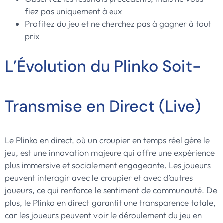
fiez pas uniquement à eux
Profitez du jeu et ne cherchez pas à gagner à tout
prix
L’Évolution du Plinko Soit-
Transmise en Direct (Live)
Le Plinko en direct, où un croupier en temps réel gère le
jeu, est une innovation majeure qui offre une expérience
plus immersive et socialement engageante. Les joueurs
peuvent interagir avec le croupier et avec d’autres
joueurs, ce qui renforce le sentiment de communauté. De
plus, le Plinko en direct garantit une transparence totale,
car les joueurs peuvent voir le déroulement du jeu en