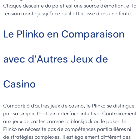
Chaque descente du palet est une source d’émotion, et la
tension monte jusqu’à ce qu’il atterrisse dans une fente.
Le Plinko en Comparaison
avec d’Autres Jeux de
Casino
Comparé à d’autres jeux de casino, le Plinko se distingue
par sa simplicité et son interface intuitive. Contrairement
aux jeux de cartes comme le blackjack ou le poker, le
Plinko ne nécessite pas de compétences particulières ni
de stratégies complexes. Il est également différent des