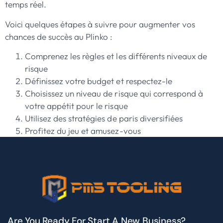
temps réel.
Voici quelques étapes à suivre pour augmenter vos
chances de succès au Plinko :
Comprenez les règles et les différents niveaux de
risque
Définissez votre budget et respectez-le
Choisissez un niveau de risque qui correspond à
votre appétit pour le risque
Utilisez des stratégies de paris diversifiées
Profitez du jeu et amusez-vous
Are You Ready For Start A New Business?