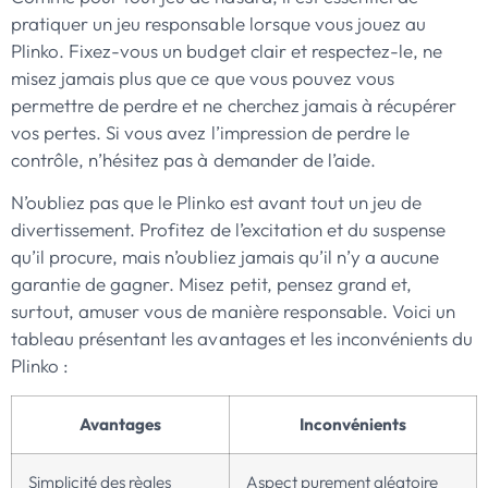
pratiquer un jeu responsable lorsque vous jouez au
Plinko. Fixez-vous un budget clair et respectez-le, ne
misez jamais plus que ce que vous pouvez vous
permettre de perdre et ne cherchez jamais à récupérer
vos pertes. Si vous avez l’impression de perdre le
contrôle, n’hésitez pas à demander de l’aide.
N’oubliez pas que le Plinko est avant tout un jeu de
divertissement. Profitez de l’excitation et du suspense
qu’il procure, mais n’oubliez jamais qu’il n’y a aucune
garantie de gagner. Misez petit, pensez grand et,
surtout, amuser vous de manière responsable. Voici un
tableau présentant les avantages et les inconvénients du
Plinko :
Avantages
Inconvénients
Simplicité des règles
Aspect purement aléatoire