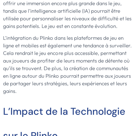
offrir une immersion encore plus grande dans le jeu,
tandis que l’intelligence artificielle (IA) pourrait être
utilisée pour personnaliser les niveaux de difficulté et les
gains potentiels. Le jeu est en constante évolution.
L’intégration du Plinko dans les plateformes de jeu en
ligne et mobiles est également une tendance à surveiller.
Cela rendrait le jeu encore plus accessible, permettant
aux joueurs de profiter de leurs moments de détente où
qu’ils se trouvent. De plus, la création de communautés
en ligne autour du Plinko pourrait permettre aux joueurs
de partager leurs stratégies, leurs expériences et leurs
gains.
L’Impact de la Technologie
sur le Plinko