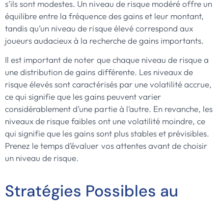
s’ils sont modestes. Un niveau de risque modéré offre un
équilibre entre la fréquence des gains et leur montant,
tandis qu’un niveau de risque élevé correspond aux
joueurs audacieux à la recherche de gains importants.
Il est important de noter que chaque niveau de risque a
une distribution de gains différente. Les niveaux de
risque élevés sont caractérisés par une volatilité accrue,
ce qui signifie que les gains peuvent varier
considérablement d’une partie à l’autre. En revanche, les
niveaux de risque faibles ont une volatilité moindre, ce
qui signifie que les gains sont plus stables et prévisibles.
Prenez le temps d’évaluer vos attentes avant de choisir
un niveau de risque.
Stratégies Possibles au