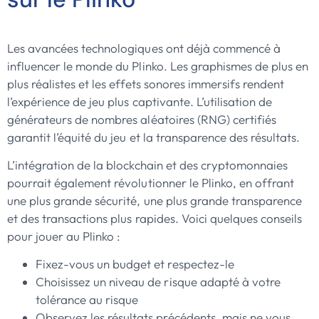
Les avancées technologiques ont déjà commencé à
influencer le monde du Plinko. Les graphismes de plus en
plus réalistes et les effets sonores immersifs rendent
l’expérience de jeu plus captivante. L’utilisation de
générateurs de nombres aléatoires (RNG) certifiés
garantit l’équité du jeu et la transparence des résultats.
L’intégration de la blockchain et des cryptomonnaies
pourrait également révolutionner le Plinko, en offrant
une plus grande sécurité, une plus grande transparence
et des transactions plus rapides. Voici quelques conseils
pour jouer au Plinko :
Fixez-vous un budget et respectez-le
Choisissez un niveau de risque adapté à votre
tolérance au risque
Observez les résultats précédents, mais ne vous