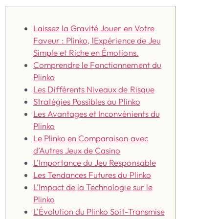
Laissez la Gravité Jouer en Votre
Faveur : Plinko, lExpérience de Jeu
Simple et Riche en Émotions.
Comprendre le Fonctionnement du
Plinko
Les Différents Niveaux de Risque
Stratégies Possibles au Plinko
Les Avantages et Inconvénients du
Plinko
Le Plinko en Comparaison avec
d’Autres Jeux de Casino
L’Importance du Jeu Responsable
Les Tendances Futures du Plinko
L’Impact de la Technologie sur le
Plinko
L’Évolution du Plinko Soit-Transmise