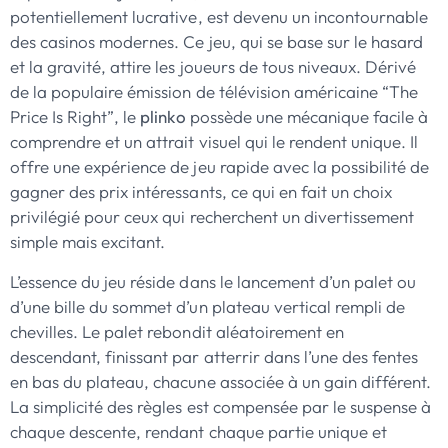
potentiellement lucrative, est devenu un incontournable
des casinos modernes. Ce jeu, qui se base sur le hasard
et la gravité, attire les joueurs de tous niveaux. Dérivé
de la populaire émission de télévision américaine “The
Price Is Right”, le
plinko
possède une mécanique facile à
comprendre et un attrait visuel qui le rendent unique. Il
offre une expérience de jeu rapide avec la possibilité de
gagner des prix intéressants, ce qui en fait un choix
privilégié pour ceux qui recherchent un divertissement
simple mais excitant.
L’essence du jeu réside dans le lancement d’un palet ou
d’une bille du sommet d’un plateau vertical rempli de
chevilles. Le palet rebondit aléatoirement en
descendant, finissant par atterrir dans l’une des fentes
en bas du plateau, chacune associée à un gain différent.
La simplicité des règles est compensée par le suspense à
chaque descente, rendant chaque partie unique et