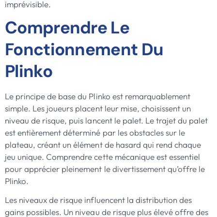
imprévisible.
Comprendre Le
Fonctionnement Du
Plinko
Le principe de base du Plinko est remarquablement
simple. Les joueurs placent leur mise, choisissent un
niveau de risque, puis lancent le palet. Le trajet du palet
est entièrement déterminé par les obstacles sur le
plateau, créant un élément de hasard qui rend chaque
jeu unique. Comprendre cette mécanique est essentiel
pour apprécier pleinement le divertissement qu’offre le
Plinko.
Les niveaux de risque influencent la distribution des
gains possibles. Un niveau de risque plus élevé offre des