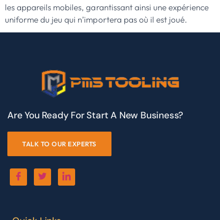
les appareils mobiles, garantissant ainsi une expérience
uniforme du jeu qui n’importera pas où il est joué.
Are You Ready For Start A New Business?
TALK TO OUR EXPERTS