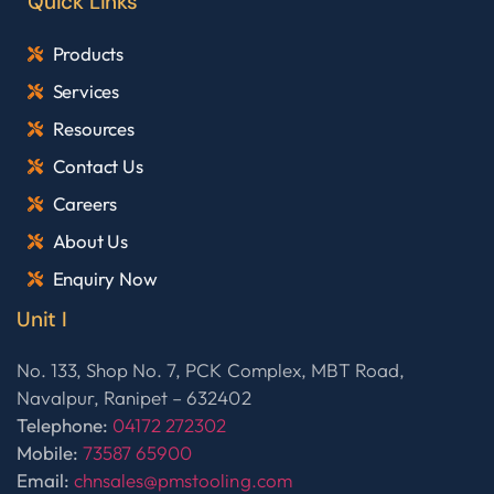
Quick Links
Products
Services
Resources
Contact Us
Careers
About Us
Enquiry Now
Unit I
No. 133, Shop No. 7, PCK Complex, MBT Road,
Navalpur, Ranipet – 632402
Telephone:
04172 272302
Mobile:
73587 65900
Email:
chnsales@pmstooling.com