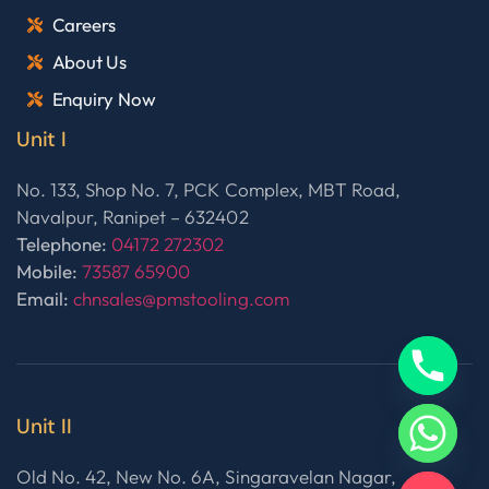
Careers
About Us
Enquiry Now
Unit I
No. 133, Shop No. 7, PCK Complex, MBT Road,
Navalpur, Ranipet – 632402
Telephone:
04172 272302
Mobile:
73587 65900
Email:
chnsales@pmstooling.com
Unit II
Old No. 42, New No. 6A, Singaravelan Nagar,