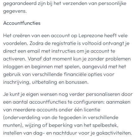
gegarandeerd zijn bij het verzenden van persoonlijke
gegevens.
Accountfuncties
Het creëren van een account op Leprezone heeft vele
voordelen. Zodra de registratie is voltooid ontvangt je
direct een email met instructies om je account te
activeren. Vanaf dat moment kun je zonder problemen
inloggen en beginnen met spelen, aangevuld met het
gebruik van verschillende financiële opties voor
inschrijving, uitbetaling en bonussen.
Je kunt je eigen wensen nog verder personaliseren door
een aantal accountfuncties te configureren: aanmaken
van meerdere accounts onder één licentie
(onderverdeling van de tegoeden in verschillende
munten), wijzing of beperking van het spelbestek,
instellen van dag- en nachtduur voor je gokactiviteiten.