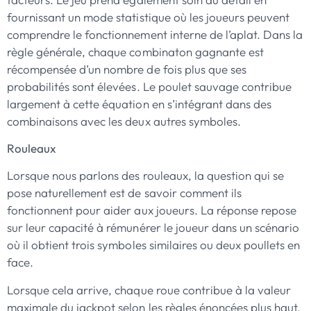
fournissant un mode statistique où les joueurs peuvent
comprendre le fonctionnement interne de l’aplat. Dans la
règle générale, chaque combinaton gagnante est
récompensée d’un nombre de fois plus que ses
probabilités sont élevées. Le poulet sauvage contribue
largement à cette équation en s’intégrant dans des
combinaisons avec les deux autres symboles.
Rouleaux
Lorsque nous parlons des rouleaux, la question qui se
pose naturellement est de savoir comment ils
fonctionnent pour aider aux joueurs. La réponse repose
sur leur capacité à rémunérer le joueur dans un scénario
où il obtient trois symboles similaires ou deux poullets en
face.
Lorsque cela arrive, chaque roue contribue à la valeur
maximale du jackpot selon les règles énoncées plus haut.