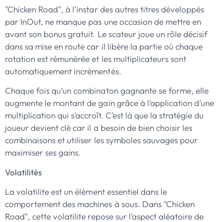
"Chicken Road", à l’instar des autres titres développés
par InOut, ne manque pas une occasion de mettre en
avant son bonus gratuit. Le scateur joue un rôle décisif
dans sa mise en route car il libère la partie où chaque
rotation est rémunérée et les multiplicateurs sont
automatiquement incrémentés.
Chaque fois qu’un combinaton gagnante se forme, elle
augmente le montant de gain grâce à l’application d’une
multiplication qui s’accroît. C’est là que la stratégie du
joueur devient clé car il a besoin de bien choisir les
combinaisons et utiliser les symboles sauvages pour
maximiser ses gains.
Volatilités
La volatilite est un élément essentiel dans le
comportement des machines à sous. Dans "Chicken
Road", cette volatilite repose sur l’aspect aléatoire de