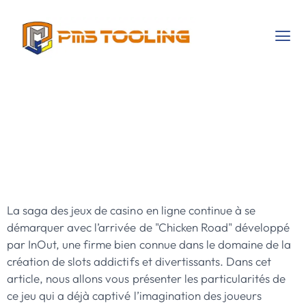
Les Rêves De La
Piste Du Poulet Par
InOut
La saga des jeux de casino en ligne continue à se
démarquer avec l’arrivée de "Chicken Road" développé
par InOut, une firme bien connue dans le domaine de la
création de slots addictifs et divertissants. Dans cet
article, nous allons vous présenter les particularités de
ce jeu qui a déjà captivé l’imagination des joueurs