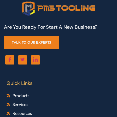
Are You Ready For Start A New Business?
TALK TO OUR EXPERTS
Quick Links
Products
Services
Resources