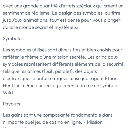
avec une grande quantité d’effets spéciaux qui créent un
sentiment de réalisme. Le design des symboles, du titre,
jusqu’aux animations, tout est pensé pour vous plonger
dans le monde secret et mystérieux.
Symboles
Les symboles utilisés sont diversifiés et bien choisis pour
refléter le thème d’une mission secrète. Les principaux
symboles représentent différents éléments de la sécurité
tels que les armes (fusil, pistolet), des objets
électroniques et informatiques ainsi que l’agent Ethan
Hunt lui-même qui sert également comme un symbole
Wild.
Payouts
Les gains sont une composante fondamentale dans
n’importe quel jeu de casino en ligne. « Mission