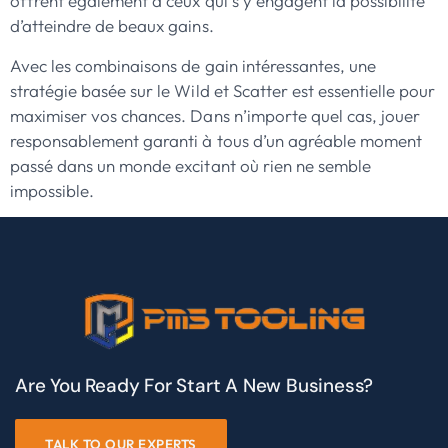
offrent également à ceux qui s’y engagent la possibilité
d’atteindre de beaux gains.
Avec les combinaisons de gain intéressantes, une
stratégie basée sur le Wild et Scatter est essentielle pour
maximiser vos chances. Dans n’importe quel cas, jouer
responsablement garanti à tous d’un agréable moment
passé dans un monde excitant où rien ne semble
impossible.
Are You Ready For Start A New Business?
TALK TO OUR EXPERTS