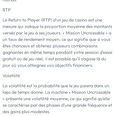
RTP
Le Return to Player (RTP) d’un jeu de casino est une
mesure qui indique la proportion moyenne des montants
versés par le jeu à ses joueurs. « Mission Uncrossable » a
un taux de rendement moyen, ce qui signifie que si vous
êtes chanceux et obtenez plusieurs combinaisons
gagnantes en même temps pendant votre session d’essai
gratuit ou de jeu réel, il est possible qu’il s’agisse là du
jour où vous atteignez vos objectifs financiers.
Volatilité
La volatilité est la probabilité que le jeu paiera dans un
laps de temps donné. La machine « Mission Uncrossable
» présente une volatilité moyenne, ce qui signifie qu’elle
se caractérise par des phases d’une grande fréquence et
des gains plus modestes.