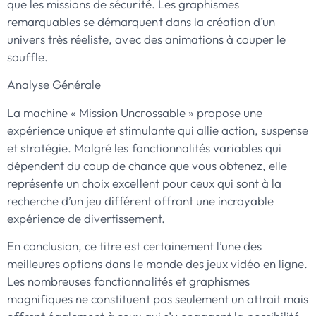
que les missions de sécurité. Les graphismes
remarquables se démarquent dans la création d’un
univers très réeliste, avec des animations à couper le
souffle.
Analyse Générale
La machine « Mission Uncrossable » propose une
expérience unique et stimulante qui allie action, suspense
et stratégie. Malgré les fonctionnalités variables qui
dépendent du coup de chance que vous obtenez, elle
représente un choix excellent pour ceux qui sont à la
recherche d’un jeu différent offrant une incroyable
expérience de divertissement.
En conclusion, ce titre est certainement l’une des
meilleures options dans le monde des jeux vidéo en ligne.
Les nombreuses fonctionnalités et graphismes
magnifiques ne constituent pas seulement un attrait mais