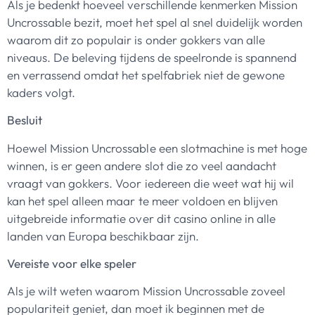
Als je bedenkt hoeveel verschillende kenmerken Mission
Uncrossable bezit, moet het spel al snel duidelijk worden
waarom dit zo populair is onder gokkers van alle
niveaus. De beleving tijdens de speelronde is spannend
en verrassend omdat het spelfabriek niet de gewone
kaders volgt.
Besluit
Hoewel Mission Uncrossable een slotmachine is met hoge
winnen, is er geen andere slot die zo veel aandacht
vraagt van gokkers. Voor iedereen die weet wat hij wil
kan het spel alleen maar te meer voldoen en blijven
uitgebreide informatie over dit casino online in alle
landen van Europa beschikbaar zijn.
Vereiste voor elke speler
Als je wilt weten waarom Mission Uncrossable zoveel
populariteit geniet, dan moet ik beginnen met de