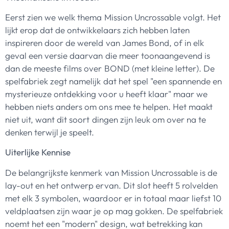
Eerst zien we welk thema Mission Uncrossable volgt. Het
lijkt erop dat de ontwikkelaars zich hebben laten
inspireren door de wereld van James Bond, of in elk
geval een versie daarvan die meer toonaangevend is
dan de meeste films over BOND (met kleine letter). De
spelfabriek zegt namelijk dat het spel "een spannende en
mysterieuze ontdekking voor u heeft klaar" maar we
hebben niets anders om ons mee te helpen. Het maakt
niet uit, want dit soort dingen zijn leuk om over na te
denken terwijl je speelt.
Uiterlijke Kennise
De belangrijkste kenmerk van Mission Uncrossable is de
lay-out en het ontwerp ervan. Dit slot heeft 5 rolvelden
met elk 3 symbolen, waardoor er in totaal maar liefst 10
veldplaatsen zijn waar je op mag gokken. De spelfabriek
noemt het een "modern" design, wat betrekking kan