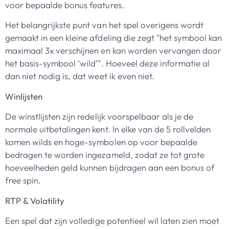
voor bepaalde bonus features.
Het belangrijkste punt van het spel overigens wordt
gemaakt in een kleine afdeling die zegt "het symbool kan
maximaal 3x verschijnen en kan worden vervangen door
het basis-symbool ‘wild’". Hoeveel deze informatie al
dan niet nodig is, dat weet ik even niet.
Winlijsten
De winstlijsten zijn redelijk voorspelbaar als je de
normale uitbetalingen kent. In elke van de 5 rollvelden
komen wilds en hoge-symbolen op voor bepaalde
bedragen te worden ingezameld, zodat ze tot grote
hoeveelheden geld kunnen bijdragen aan een bonus of
free spin.
RTP & Volatility
Een spel dat zijn volledige potentieel wil laten zien moet