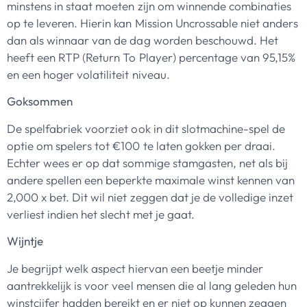
minstens in staat moeten zijn om winnende combinaties
op te leveren. Hierin kan Mission Uncrossable niet anders
dan als winnaar van de dag worden beschouwd. Het
heeft een RTP (Return To Player) percentage van 95,15%
en een hoger volatiliteit niveau.
Goksommen
De spelfabriek voorziet ook in dit slotmachine-spel de
optie om spelers tot €100 te laten gokken per draai.
Echter wees er op dat sommige stamgasten, net als bij
andere spellen een beperkte maximale winst kennen van
2,000 x bet. Dit wil niet zeggen dat je de volledige inzet
verliest indien het slecht met je gaat.
Wijntje
Je begrijpt welk aspect hiervan een beetje minder
aantrekkelijk is voor veel mensen die al lang geleden hun
winstcijfer hadden bereikt en er niet op kunnen zeggen