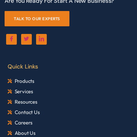
Are You Ready For Start A New Business?
TALK TO OUR EXPERTS
Quick Links
Products
Services
Resources
Contact Us
Careers
About Us