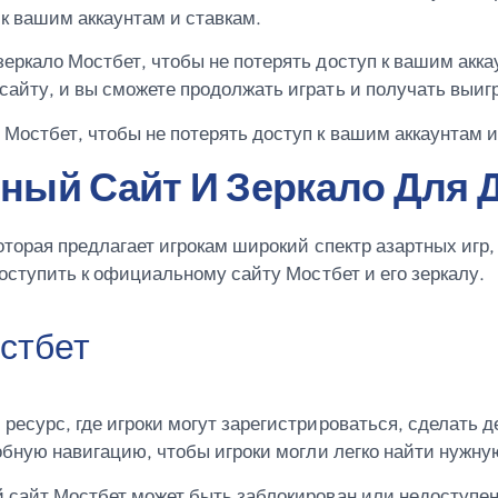
 к вашим аккаунтам и ставкам.
еркало Мостбет, чтобы не потерять доступ к вашим акка
айту, и вы сможете продолжать играть и получать выи
Мостбет, чтобы не потерять доступ к вашим аккаунтам и
ный Сайт И Зеркало Для 
оторая предлагает игрокам широкий спектр азартных игр,
доступить к официальному сайту Мостбет и его зеркалу.
стбет
есурс, где игроки могут зарегистрироваться, сделать де
добную навигацию, чтобы игроки могли легко найти нужну
 сайт Мостбет может быть заблокирован или недоступен