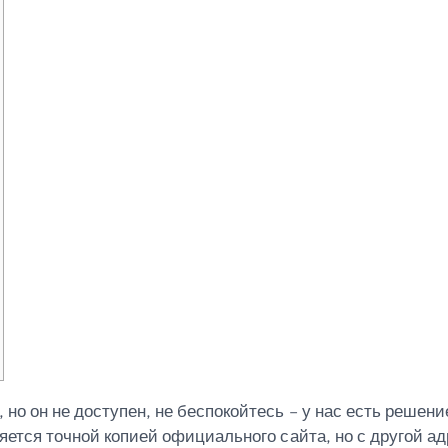
о он не доступен, не беспокойтесь – у нас есть решени
яется точной копией официального сайта, но с другой ад