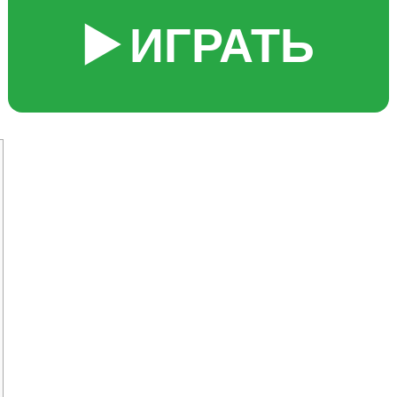
▶️ ИГРАТЬ