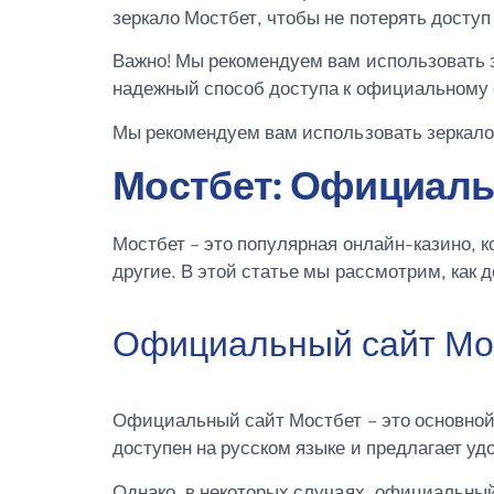
зеркало Мостбет, чтобы не потерять доступ
Важно! Мы рекомендуем вам использовать з
надежный способ доступа к официальному с
Мы рекомендуем вам использовать зеркало 
Мостбет: Официаль
Мостбет – это популярная онлайн-казино, к
другие. В этой статье мы рассмотрим, как 
Официальный сайт Мо
Официальный сайт Мостбет – это основной р
доступен на русском языке и предлагает у
Однако, в некоторых случаях, официальный