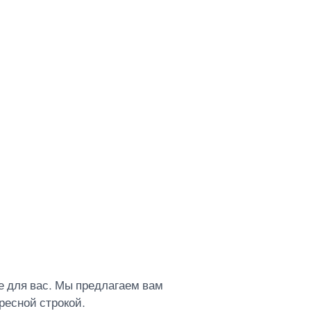
е для вас. Мы предлагаем вам
ресной строкой.