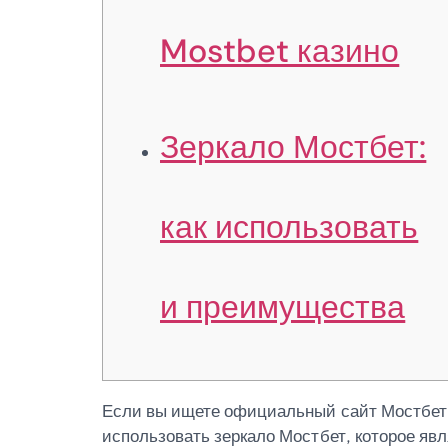
Mostbet казино
Зеркало Мостбет:
как использовать
и преимущества
Если вы ищете официальный сайт Мостбет, н
использовать зеркало Мостбет, которое явл