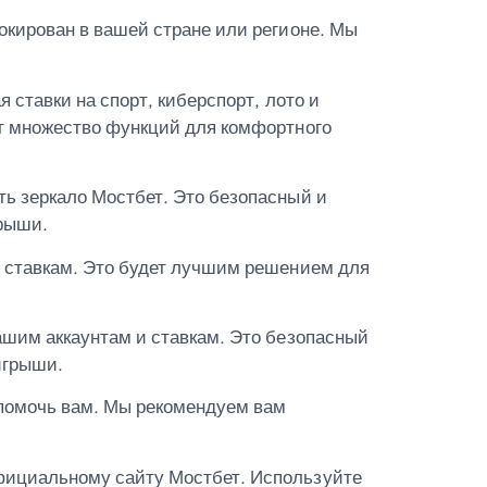
окирован в вашей стране или регионе. Мы
 ставки на спорт, киберспорт, лото и
ет множество функций для комфортного
ть зеркало Мостбет. Это безопасный и
грыши.
и ставкам. Это будет лучшим решением для
ашим аккаунтам и ставкам. Это безопасный
игрыши.
 помочь вам. Мы рекомендуем вам
официальному сайту Мостбет. Используйте