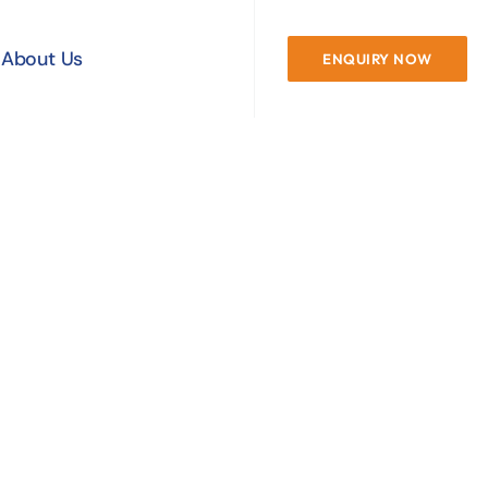
About Us
ENQUIRY NOW
Вход На
.1743
Вход На
т