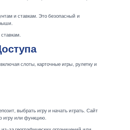
унтам и ставкам. Это безопасный и
грыши.
 ставкам.
Доступа
 включая слоты, карточные игры, рулетку и
позит, выбрать игру и начать играть. Сайт
ю игру или функцию.
 из-за географических ограничений или