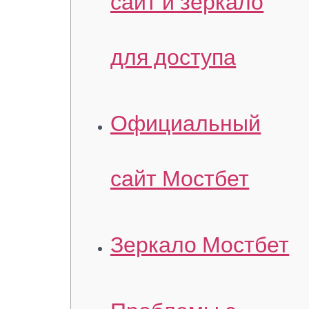
сайт и зеркало
для доступа
Официальный
сайт Мостбет
Зеркало Мостбет