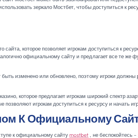
 использовать зеркало Мостбет, чтобы доступиться к рес
го сайта, которое позволяет игрокам доступиться к ресу
налогично официальному сайту и предлагает все те же ф
т быть изменено или обновлено, поэтому игроки должны р
казино, которое предлагает игрокам широкий спектр аза
ые позволяют игрокам доступиться к ресурсу и начать игр
ом К Официальному Сайт
ступе к официальному сайту
mostbet
, не беспокойтесь –