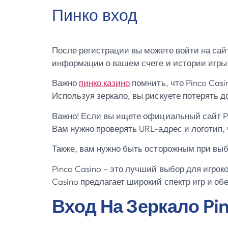
Пинко вход
После регистрации вы можете войти на сайт 
информации о вашем счете и истории игры
Важно
пинко казино
помнить, что Pinco Casi
Используя зеркало, вы рискуете потерять д
Важно! Если вы ищете официальный сайт Pin
Вам нужно проверять URL-адрес и логотип,
Также, вам нужно быть осторожным при выбо
Pinco Casino – это лучший выбор для игро
Casino предлагает широкий спектр игр и об
Вход На Зеркало Pi