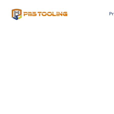
P
– Официальн
На Зеркало.
Пинко Кази
Pinco Casin