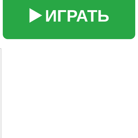
▶️ ИГРАТЬ