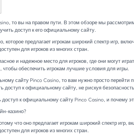
no, то вы на правом пути. В этом обзоре мы рассмотрим
учить доступ к его официальному сайту.
о, которое предлагает игрокам широкий спектр игр, вклю
оступен для игроков из многих стран.
асное и надежное место для игроков, где они могут игра
, чтобы обеспечить игрокам лучшие условия для игры.
ному сайту Pinco Casino, то вам нужно просто перейти по
ь доступ к официальному сайту, не рискуя безопасност
 доступ к официальному сайту Pinco Casino, и почему э
айн-казино?
отому что оно предлагает игрокам широкий спектр игр, в
оступен для игроков из многих стран.