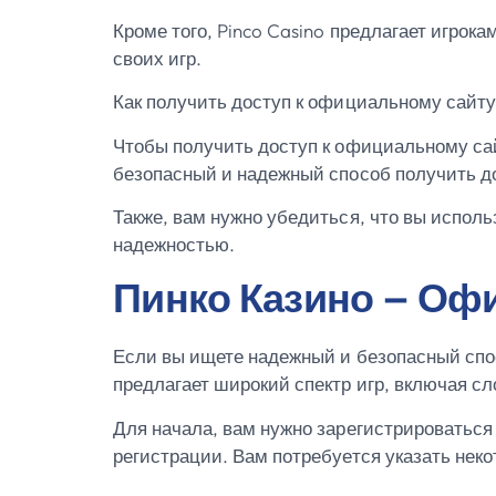
Кроме того, Pinco Casino предлагает игрок
своих игр.
Как получить доступ к официальному сайту
Чтобы получить доступ к официальному сайт
безопасный и надежный способ получить до
Также, вам нужно убедиться, что вы испол
надежностью.
Пинко Казино – Оф
Если вы ищете надежный и безопасный спос
предлагает широкий спектр игр, включая сл
Для начала, вам нужно зарегистрироваться 
регистрации. Вам потребуется указать неко