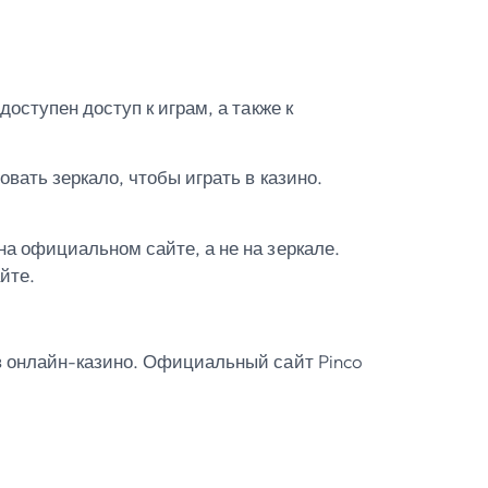
оступен доступ к играм, а также к
вать зеркало, чтобы играть в казино.
на официальном сайте, а не на зеркале.
йте.
 в онлайн-казино. Официальный сайт Pinco