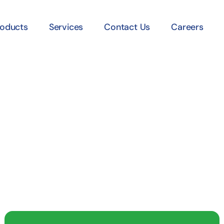
roducts
Services
Contact Us
Careers
ый Сайт Pinco 
10695 (3)
но – Официальн
o Вход На Зерка