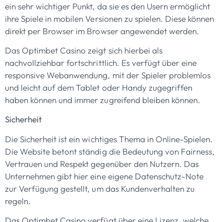
ein sehr wichtiger Punkt, da sie es den Usern ermöglicht
ihre Spiele in mobilen Versionen zu spielen. Diese können
direkt per Browser im Browser angewendet werden.
Das Optimbet Casino zeigt sich hierbei als
nachvollziehbar fortschrittlich. Es verfügt über eine
responsive Webanwendung, mit der Spieler problemlos
und leicht auf dem Tablet oder Handy zugegriffen
haben können und immer zugreifend bleiben können.
Sicherheit
Die Sicherheit ist ein wichtiges Thema in Online-Spielen.
Die Website betont ständig die Bedeutung von Fairness,
Vertrauen und Respekt gegenüber den Nutzern. Das
Unternehmen gibt hier eine eigene Datenschutz-Note
zur Verfügung gestellt, um das Kundenverhalten zu
regeln.
Das Optimbet Casino verfügt über eine Lizenz, welche