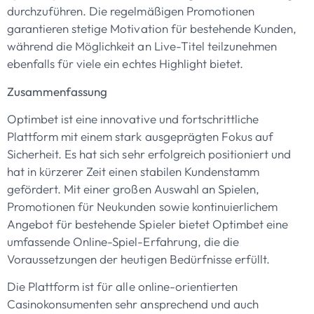
durchzuführen. Die regelmäßigen Promotionen
garantieren stetige Motivation für bestehende Kunden,
während die Möglichkeit an Live-Titel teilzunehmen
ebenfalls für viele ein echtes Highlight bietet.
Zusammenfassung
Optimbet ist eine innovative und fortschrittliche
Plattform mit einem stark ausgeprägten Fokus auf
Sicherheit. Es hat sich sehr erfolgreich positioniert und
hat in kürzerer Zeit einen stabilen Kundenstamm
gefördert. Mit einer großen Auswahl an Spielen,
Promotionen für Neukunden sowie kontinuierlichem
Angebot für bestehende Spieler bietet Optimbet eine
umfassende Online-Spiel-Erfahrung, die die
Voraussetzungen der heutigen Bedürfnisse erfüllt.
Die Plattform ist für alle online-orientierten
Casinokonsumenten sehr ansprechend und auch