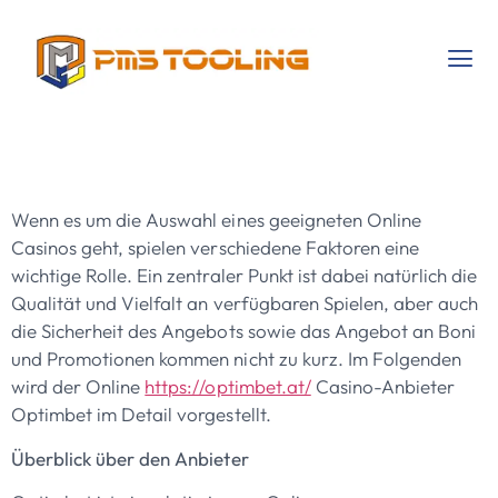
Optimbet
Wenn es um die Auswahl eines geeigneten Online
Casinos geht, spielen verschiedene Faktoren eine
wichtige Rolle. Ein zentraler Punkt ist dabei natürlich die
Qualität und Vielfalt an verfügbaren Spielen, aber auch
die Sicherheit des Angebots sowie das Angebot an Boni
und Promotionen kommen nicht zu kurz. Im Folgenden
wird der Online
https://optimbet.at/
Casino-Anbieter
Optimbet im Detail vorgestellt.
Überblick über den Anbieter