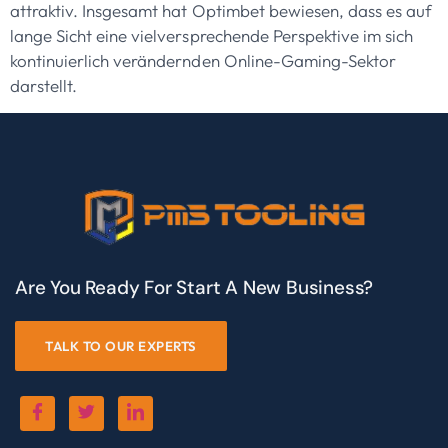
attraktiv. Insgesamt hat Optimbet bewiesen, dass es auf
lange Sicht eine vielversprechende Perspektive im sich
kontinuierlich verändernden Online-Gaming-Sektor
darstellt.
Are You Ready For Start A New Business?
TALK TO OUR EXPERTS