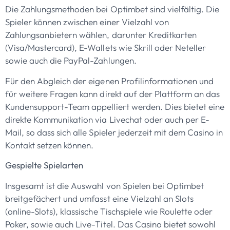
Die Zahlungsmethoden bei Optimbet sind vielfältig. Die
Spieler können zwischen einer Vielzahl von
Zahlungsanbietern wählen, darunter Kreditkarten
(Visa/Mastercard), E-Wallets wie Skrill oder Neteller
sowie auch die PayPal-Zahlungen.
Für den Abgleich der eigenen Profilinformationen und
für weitere Fragen kann direkt auf der Plattform an das
Kundensupport-Team appelliert werden. Dies bietet eine
direkte Kommunikation via Livechat oder auch per E-
Mail, so dass sich alle Spieler jederzeit mit dem Casino in
Kontakt setzen können.
Gespielte Spielarten
Insgesamt ist die Auswahl von Spielen bei Optimbet
breitgefächert und umfasst eine Vielzahl an Slots
(online-Slots), klassische Tischspiele wie Roulette oder
Poker, sowie auch Live-Titel. Das Casino bietet sowohl