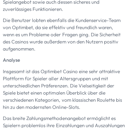
Spielangebot sowie auch dessen sicheres und
zuverlässiges Funktionieren.
Die Benutzer lobten ebenfalls die Kundenservice-Team
von Optimbet, da sie effektiv und freundlich waren,
wenn es um Probleme oder Fragen ging. Die Sicherheit
des Casinos wurde außerdem von den Nutzern positiv
aufgenommen.
Analyse
Insgesamt ist das Optimbet Casino eine sehr attraktive
Plattform für Spieler aller Altersgruppen und mit
unterschiedlichen Präferenzen. Die Vielseitigkeit der
Spiele bietet einen optimalen Überblick über die
verschiedenen Kategorien, vom klassischen Roulette bis
hin zu den modernsten Online-Slots.
Das breite Zahlungsmethodenangebot ermöglicht es
Spielern problemlos ihre Einzahlungen und Auszahlungen