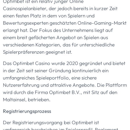
Optimbet ist ein relativ junger Online
Casinospielanbieter, der jedoch bereits in kurzer Zeit
einen festen Platz in dem von Spielern und
Bewertungsexperten geschätzten Online-Gaming-Markt
erlangt hat. Der Fokus des Unternehmens liegt auf
einem breit gefächerten Angebot an Spielen aus
verschiedenen Kategorien, das für unterschiedliche
Spielerpräferenzen geeignet ist.
Das Optimbet Casino wurde 2020 gegründet und bietet
in der Zeit seit seiner Gründung kontinuierlich ein
umfangreiches Spieleportfolio, eine sichere
Nutzererfahrung und attraktive Angebote. Die Plattform
wird durch die Firma Optimbet B.V., mit Sitz auf den
Maltainsel, betrieben.
Registrierungsprozess
Der Registrierungsvorgang bei Optimbet ist
umfangreich beschrieben im Spielerprofil-Reglement