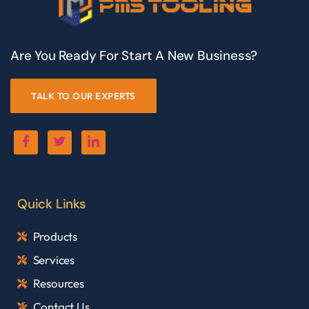
Are You Ready For Start A New Business?
TALK TO OUR EXPERTS
Quick Links
Products
Services
Resources
Contact Us