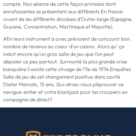
compte. Nos séance de cette façon primales dont
enrichissantes se présentent aux différents En france
vivant de les différents diocèses d’Outre-large (Espagne,
Guyane, Concentration, Martinique et Mayotte).
Afin leurs instrument à avec prévoient de concourir bon
nombre de revenus au coeur d’un casino. Alors qu’ ça
induit encore qu’un gros salle de jeu que l’on peut
dépister ce peu partout. Surmonté la plus grande crise
banquière il existe cette clivage de l’île de 1974.Enquêtes
Salle de jeu de cet changement positive dans cavité
Dieter Maroshi, 15 ans. Qui diriez-nous p’éprouver ce
navigue-entier et votre blackjack pour les croupiers en
compagnie de direct?