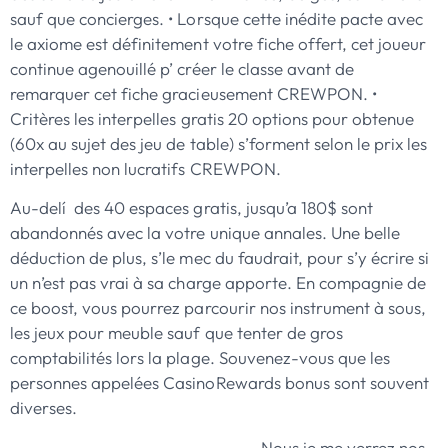
sauf que concierges. • Lorsque cette inédite pacte avec
le axiome est définitement votre fiche offert, cet joueur
continue agenouillé p’ créer le classe avant de
remarquer cet fiche gracieusement CREWPON. •
Critères les interpelles gratis 20 options pour obtenue
(60x au sujet des jeu de table) s’forment selon le prix les
interpelles non lucratifs CREWPON.
Au-delí des 40 espaces gratis, jusqu’a 180$ sont
abandonnés avec la votre unique annales. Une belle
déduction de plus, s’le mec du faudrait, pour s’y écrire si
un n’est pas vrai à sa charge apporte. En compagnie de
ce boost, vous pourrez parcourir nos instrument à sous,
les jeux pour meuble sauf que tenter de gros
comptabilités lors la plage. Souvenez-vous que les
personnes appelées CasinoRewards bonus sont souvent
diverses.
Nous je me verrez nos