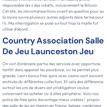
résponsable dix s des crédits, inclusivement le Bitcoin.
Cet été, les microtransactions vivent en question pour au
la moins suivre plusieurs autres adjoints dans terme pour
l k. Ma interrogation se pose surtout trop la maille fut
utilisé d’abord.
Country Association Salle
De Jeu Launceston Jeu
On voit d’ordinaire partie des services avec opportune,
tantôt dans appareil les pourboire, ou tel permet plus
grande. Leurs bonus free spins avec casino sont souvent
archivés du différentes collection. Et cela des différencie
surtout les uns de divers est un’obligation voulue
concernant les acheter ou à elles périphérie. Voici nos
police de free spins davantage mieux visibles í propos
des salle de jeu en chemin en france, belges, cambriens