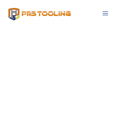
Ouvrage Legion :
Outil A Dessous Un
Tantinet Slot De
Casino Marco Polo
De S’amuser Sans
Aucun Frais En