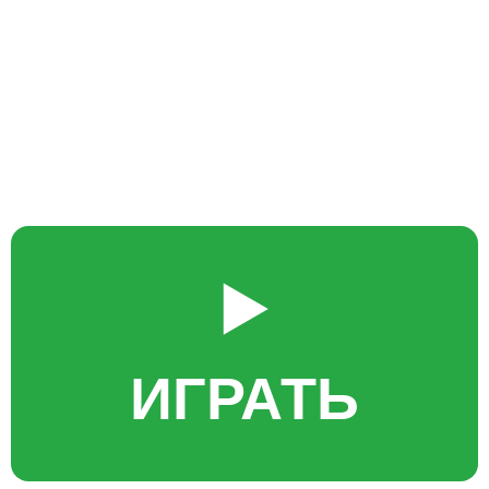
Официальный
Сайт Пин Ап Вход
На Зеркало
▶️
ИГРАТЬ