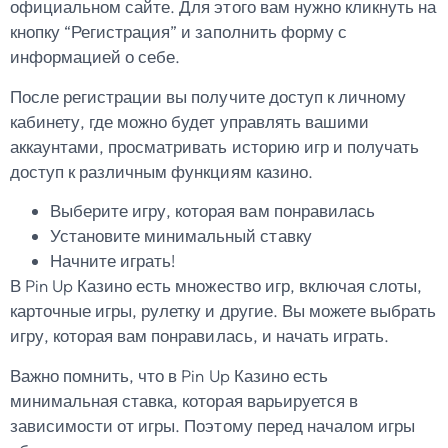
официальном сайте. Для этого вам нужно кликнуть на
кнопку “Регистрация” и заполнить форму с
информацией о себе.
После регистрации вы получите доступ к личному
кабинету, где можно будет управлять вашими
аккаунтами, просматривать историю игр и получать
доступ к различным функциям казино.
Выберите игру, которая вам понравилась
Установите минимальный ставку
Начните играть!
В Pin Up Казино есть множество игр, включая слоты,
карточные игры, рулетку и другие. Вы можете выбрать
игру, которая вам понравилась, и начать играть.
Важно помнить, что в Pin Up Казино есть
минимальная ставка, которая варьируется в
зависимости от игры. Поэтому перед началом игры