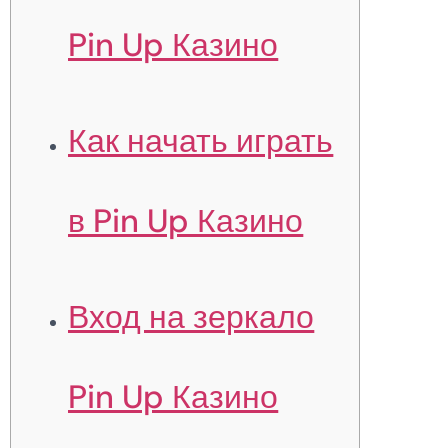
Pin Up Казино
Как начать играть
в Pin Up Казино
Вход на зеркало
Pin Up Казино