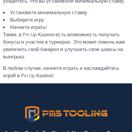
убедитесь, что вы установили минимальную ставку.
Установите минимальную ставку
Выберите игру
Начните играть!
Также, в Pin Up Казино есть возможность получать
бонусы и участие в турнирах. Это может помочь вам
увеличить свой банкрол и улучшить свои шансы на
выигрыш.
В любом случае, начните играть и наслаждайтесь
игрой в Pin Up Казино!