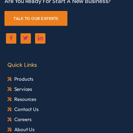
Are You Ready For Start A New Business?
TALK TO OUR EXPERTS
Quick Links
Products
Services
Resources
Contact Us
Careers
About Us