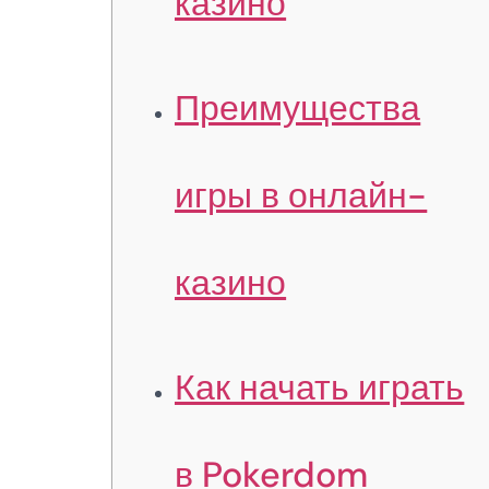
казино
Преимущества
игры в онлайн-
казино
Как начать играть
в Pokerdom