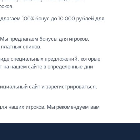
роков.
едлагаем 100% бонус до 10 000 рублей для
.
 Мы предлагаем бонусы для игроков,
сплатных спинов.
 виде специальных предложений, которые
ют на нашем сайте в определенные дни
фициальный сайт и зарегистрироваться.
для наших игроков. Мы рекомендуем вам