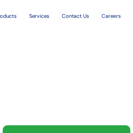
roducts
Services
Contact Us
Careers
 Официальный 
рдом.6917 (3)
 Официальный 
ердом