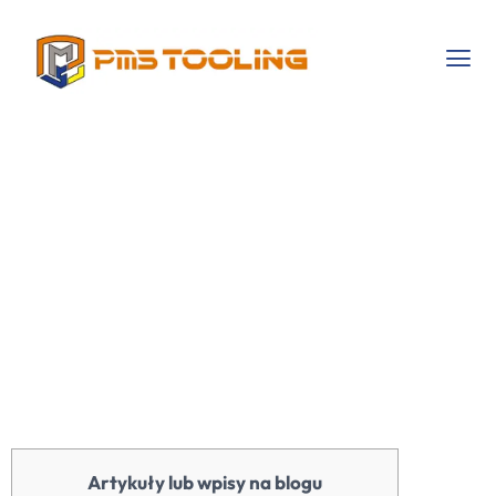
W Poszukiwaniu
Skutecznego
Awansu W
Pozyczka 700 Zl
Internecie
Artykuły lub wpisy na blogu