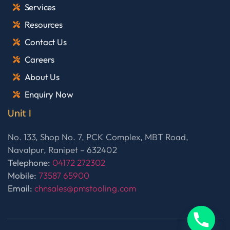
Services
Resources
Contact Us
Careers
About Us
Enquiry Now
Unit I
No. 133, Shop No. 7, PCK Complex, MBT Road,
Navalpur, Ranipet – 632402
Telephone:
04172 272302
Mobile:
73587 65900
Email:
chnsales@pmstooling.com