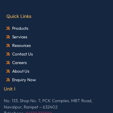
Quick Links
Products
Services
Resources
Contact Us
Careers
About Us
Enquiry Now
Unit I
No. 133, Shop No. 7, PCK Complex, MBT Road,
Navalpur, Ranipet – 632402