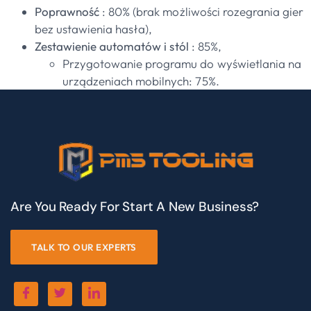
Poprawność
: 80% (brak możliwości rozegrania gier
bez ustawienia hasła),
Zestawienie automatów i stól
: 85%,
Przygotowanie programu do wyświetlania na
urządzeniach mobilnych: 75%.
Are You Ready For Start A New Business?
TALK TO OUR EXPERTS