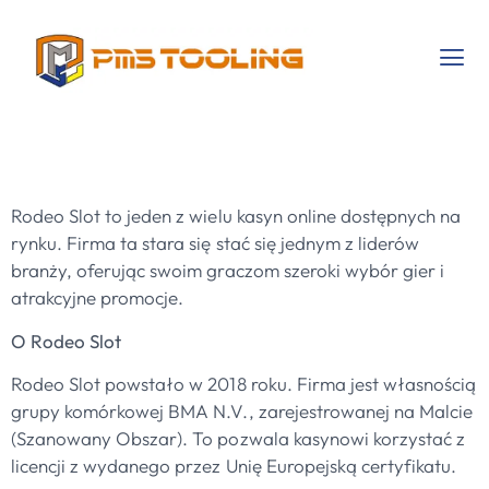
Rodeo Slot
Rodeo Slot to jeden z wielu kasyn online dostępnych na
rynku. Firma ta stara się stać się jednym z liderów
branży, oferując swoim graczom szeroki wybór gier i
atrakcyjne promocje.
O Rodeo Slot
Rodeo Slot powstało w 2018 roku. Firma jest własnością
grupy komórkowej BMA N.V., zarejestrowanej na Malcie
(Szanowany Obszar). To pozwala kasynowi korzystać z
licencji z wydanego przez Unię Europejską certyfikatu.