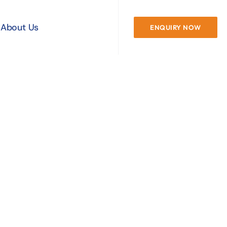
About Us
ENQUIRY NOW
ład
z Internet