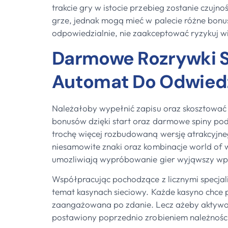
trakcie gry w istocie przebieg zostanie czujn
grze, jednak mogą mieć w palecie różne bonu
odpowiedzialnie, nie zaakceptować ryzykuj wi
Darmowe Rozrywki Si
Automat Do Odwiedz
Należałoby wypełnić zapisu oraz skosztować 
bonusów dzięki start oraz darmowe spiny pod g
trochę więcej rozbudowaną wersję atrakcyjne
niesamowite znaki oraz kombinacje world of 
umozliwiają wypróbowanie gier wyjąwszy wpł
Współpracując pochodzące z licznymi specja
temat kasynach sieciowy. Każde kasyno chce p
zaangażowana po zdanie. Lecz ażeby aktywow
postawiony poprzednio zrobieniem należności