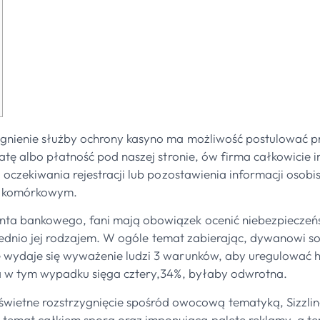
agnienie służby ochrony kasyno ma możliwość postulować p
łatę albo płatność pod naszej stronie, ów firma całkowicie
 oczekiwania rejestracji lub pozostawienia informacji osobi
ie komórkowym.
ta bankowego, fani mają obowiązek ocenić niebezpieczeńs
dnio jej rodzajem. W ogóle temat zabierając, dywanowi so
wydaje się wyważenie ludzi 3 warunków, aby uregulować hał
ra w tym wypadku sięga cztery,34%, byłaby odwrotna.
wietne rozstrzygnięcie spośród owocową tematyką, Sizzl
a temat całkiem sporą oraz imponującą paletę reklamy, a te