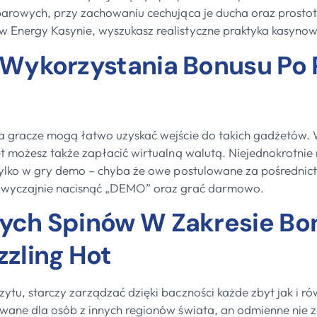
arowych, przy zachowaniu cechująca je ducha oraz prostot
 Energy Kasynie, wyszukasz realistyczne praktyka kasynow
 Wykorzystania Bonusu Po P
 a gracze mogą łatwo uzyskać wejście do takich gadżetów.
t możesz także zapłacić wirtualną walutą. Niejednokrotnie
tylko w gry demo – chyba że owe postulowane za pośredni
 zwyczajnie nacisnąć „DEMO” oraz grać darmowo.
nych Spinów W Zakresie B
zzling Hot
tu, starczy zarządzać dzięki baczności każde zbyt jak i ró
ane dla osób z innych regionów świata, an odmienne nie 