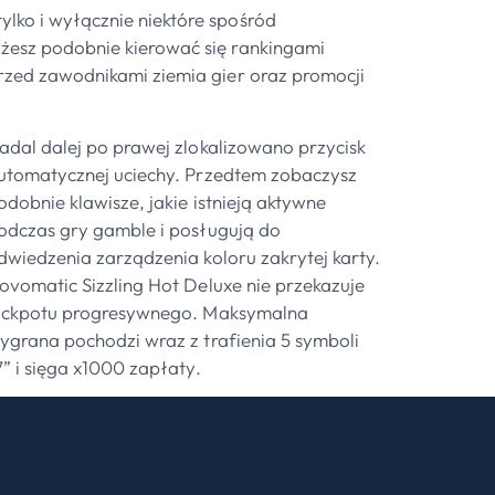
ko i wyłącznie niektóre spośród
żesz podobnie kierować się rankingami
rzed zawodnikami ziemia gier oraz promocji
adal dalej po prawej zlokalizowano przycisk
utomatycznej uciechy. Przedtem zobaczysz
odobnie klawisze, jakie istnieją aktywne
odczas gry gamble i posługują do
dwiedzenia zarządzenia koloru zakrytej karty.
ovomatic Sizzling Hot Deluxe nie przekazuje
ackpotu progresywnego. Maksymalna
ygrana pochodzi wraz z trafienia 5 symboli
7” i sięga x1000 zapłaty.