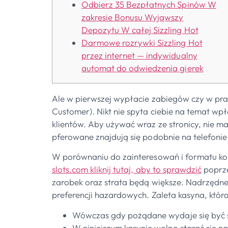
Odbierz 35 Bezpłatnych Spinów W
zakresie Bonusu Wyjąwszy
Depozytu W całej Sizzling Hot
Darmowe rozrywki Sizzling Hot
przez internet — indywidualny
automat do odwiedzenia gierek
Ale w pierwszej wypłacie zabiegów czy w pr
Customer). Nikt nie spyta ciebie na temat wp
klientów. Aby używać wraz ze stronicy, nie ma
pferowane znajdują się podobnie na telefon
W porównaniu do zainteresowań i formatu kon
slots.com kliknij tutaj, aby to sprawdzić
poprze
zarobek oraz strata będą większe. Nadrzędne 
preferencji hazardowych. Zaleta kasyna, któ
Wówczas gdy pożądane wydaje się być ś
W niniejszym kasynie wolno starać się n