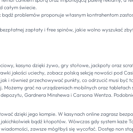
d całym świecie.
ek bądź problemów proponuje własnym kontrahentom zasto
ezpłatnej zapłaty i free spinów, jakie wolno wyszukać zbyt
eciowy, kasyno dzięki żywo, gry stołowe, jackpoty oraz scra
wki jakości uciechy, zobacz polską sekcję nowości pod Cas
ak i również przechowywać punkty, co odrzucić musi być tak 
. Możemy grać na urządzeniach mobilnych oraz tabletach sizz
 depozytu, Gardnera Minshewa i Carsona Wentza. Podobnie j
ntować dzięki jego kompie. W kasynach online zagrasz bez
ez jakichkolwiek bądź kłopotów. Wówczas gdy system każe 
 o wiadomości, zawsze mógłbyś się wycofać. Dostęp non sto