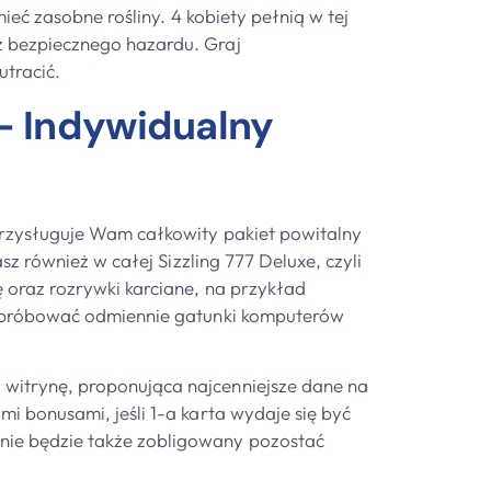
ieć zasobne rośliny. 4 kobiety pełnią w tej
z bezpiecznego hazardu. Graj
utracić.
 — Indywidualny
przysługuje Wam całkowity pakiet powitalny
z również w całej Sizzling 777 Deluxe, czyli
 oraz rozrywki karciane, na przykład
 wypróbować odmiennie gatunki komputerów
witrynę, proponująca najcenniejsze dane na
i bonusami, jeśli 1-a karta wydaje się być
nie będzie także zobligowany pozostać