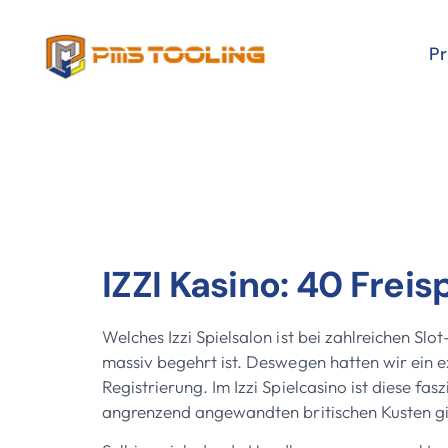
P
So Beantrags
Gratis Spins 
IZZI Kasino: 40 Frei
Welches Izzi Spielsalon ist bei zahlreichen Sl
massiv begehrt ist. Deswegen hatten wir ein e
Registrierung. Im Izzi Spielcasino ist diese 
angrenzend angewandten britischen Kusten gi