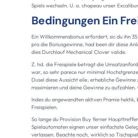
Spiels wechseln. U. a. chapeau unser Excalib
Bedingungen Ein Fr
Ein Willkommensbonus erfordert, sic du ihn 35
pro die Bonusgewinne, had been dir diese Anla
dies Durchlauf Mechanical Clover valide.
Z. hd. die Freispiele betragt die Umsatzanford
war, so sehr parece nur minimal Hochstgrenze
Dusel diese Aussicht eile, erhebliche Gewinne
maximieren und deine Gewinne zu aufzahlen. G
Indes du angewandten aktiven Pramie hektik, 
Freispielen.
So lange du Provision Buy ferner Haupttreffer-
Spielautomaten eignen unser einfachste Geleg
verlassen. Beachte noch, wirklich so Tischspie