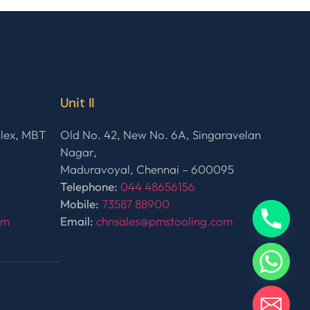
Unit II
plex, MBT
Old No. 42, New No. 6A, Singaravelan
Nagar,
Maduravoyal, Chennai – 600095
Telephone:
044 48656156
Mobile:
73587 88900
om
Email:
chnsales@pmstooling.com