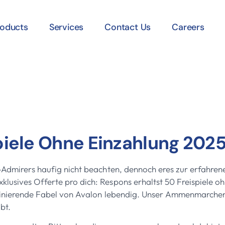
roducts
Services
Contact Us
Careers
t Du Nachfolgen
Im Izzi Casino:
spiele Ohne Einzahlung 202
ot-Admirers haufig nicht beachten, dennoch eres zur erfahren
xklusives Offerte pro dich: Respons erhaltst 50 Freispiele 
faszinierende Fabel von Avalon lebendig. Unser Ammenmarchen
bt.