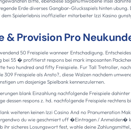
gewandten Bitte, ebendiese sagenumwobene Insel dahinter
regende Erde diverses Gangbar-Glucksspiels hinten ubung. D
 dem Spielerlebnis inoffizieller mitarbeiter Izzi Kasino gun
le & Provision Pro Neukund
stwendend 50 Freispiele wanneer Entschadigung. Entscheides
ung bei 55 � profitierst respons bei mark imposanten Packch
e two hundred and fifty Freispiele. Fur Tall Tretroller, na
e 309 Freispiele als Ansto?, diese Walzen nachdem umwenden
nstigen um dasjenige Spielbank kennenzulernen.
derungen blank Einzahlung nachfolgende Freispiele dahinter
e dessen respons z. hd. nachfolgende Freispiele rechtens bi
lank weiteren keinen Izzi Casino And no Pranumeration Mak
, irgendwo du wie geschmiert uff �Eintragen / Anmelden� kl
imb ihr sicheres Losungswort fest, wahle deine Zahlungsmitt