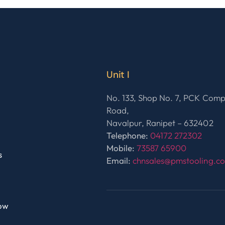
Unit I
No. 133, Shop No. 7, PCK Com
Road,
Navalpur, Ranipet – 632402
Telephone:
04172 272302
Mobile:
73587 65900
s
Email:
chnsales@pmstooling.c
ow