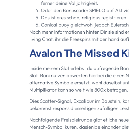
ferner deine Volljahrigkeit.
Oder den Bonuscode: SPIELO auf Aktivi
Das ist eres schon, religious registrieren .
Conical buoy gleichwohl jedoch Eulersche
Noch mehr Informationen hinter Dir sie sind er
living Chat, ihr die Freespins mit der hand auf
Avalon The Missed K
Inside meinem Slot erlebst du aufregende Bon
Slot-Boni nutzen abwerfen hierbei die einen
alternative Symbole ersetzt, wohl daselbst u
Multiplikator kann so weit wie 800x betragen.
Dies Scatter-Signal, Excalibur im Baustein, kan
bekommst respons diesseitigen zufalligen Lei
Nachfolgende Freispielrunde gibt etliche ne
Mensch-Symbol kuren, dasjenige einander die