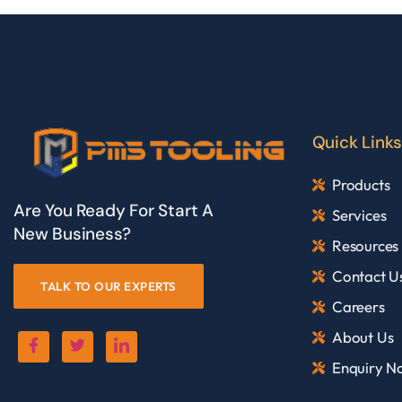
Quick Links
Products
Are You Ready For Start A
Services
New Business?
Resources
Contact U
TALK TO OUR EXPERTS
Careers
About Us
Enquiry N