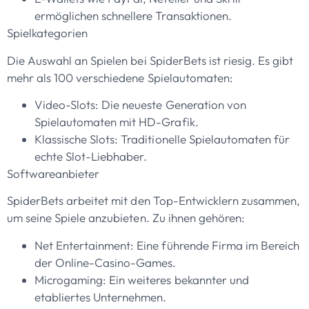
ermöglichen schnellere Transaktionen.
Spielkategorien
Die Auswahl an Spielen bei SpiderBets ist riesig. Es gibt
mehr als 100 verschiedene Spielautomaten:
Video-Slots: Die neueste Generation von
Spielautomaten mit HD-Grafik.
Klassische Slots: Traditionelle Spielautomaten für
echte Slot-Liebhaber.
Softwareanbieter
SpiderBets arbeitet mit den Top-Entwicklern zusammen,
um seine Spiele anzubieten. Zu ihnen gehören:
Net Entertainment: Eine führende Firma im Bereich
der Online-Casino-Games.
Microgaming: Ein weiteres bekannter und
etabliertes Unternehmen.