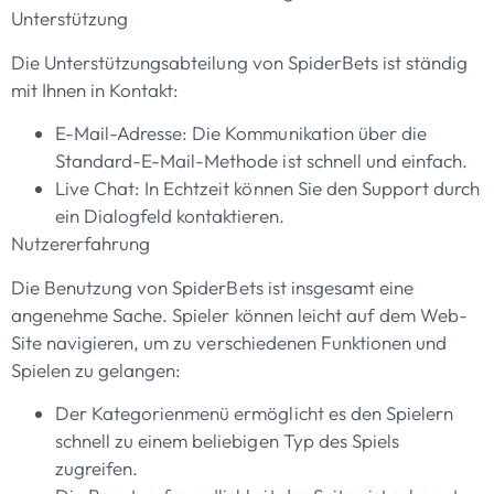
Unterstützung
Die Unterstützungsabteilung von SpiderBets ist ständig
mit Ihnen in Kontakt:
E-Mail-Adresse: Die Kommunikation über die
Standard-E-Mail-Methode ist schnell und einfach.
Live Chat: In Echtzeit können Sie den Support durch
ein Dialogfeld kontaktieren.
Nutzererfahrung
Die Benutzung von SpiderBets ist insgesamt eine
angenehme Sache. Spieler können leicht auf dem Web-
Site navigieren, um zu verschiedenen Funktionen und
Spielen zu gelangen:
Der Kategorienmenü ermöglicht es den Spielern
schnell zu einem beliebigen Typ des Spiels
zugreifen.