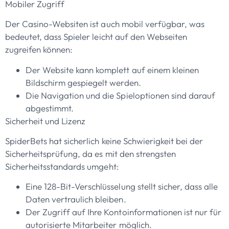
Mobiler Zugriff
Der Casino-Websiten ist auch mobil verfügbar, was
bedeutet, dass Spieler leicht auf den Webseiten
zugreifen können:
Der Website kann komplett auf einem kleinen
Bildschirm gespiegelt werden.
Die Navigation und die Spieloptionen sind darauf
abgestimmt.
Sicherheit und Lizenz
SpiderBets hat sicherlich keine Schwierigkeit bei der
Sicherheitsprüfung, da es mit den strengsten
Sicherheitsstandards umgeht:
Eine 128-Bit-Verschlüsselung stellt sicher, dass alle
Daten vertraulich bleiben.
Der Zugriff auf Ihre Kontoinformationen ist nur für
autorisierte Mitarbeiter möglich.