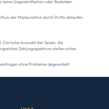
gab keine Ungereimtheiten oder Bedenken
influss der Manipulation durch Dritte ablaufen.
t. Die hohe Auswahl der Spiele, die
ngreiches Zahlungsspektrum stellen sicher,
ngsanfragen ohne Probleme abgewickelt