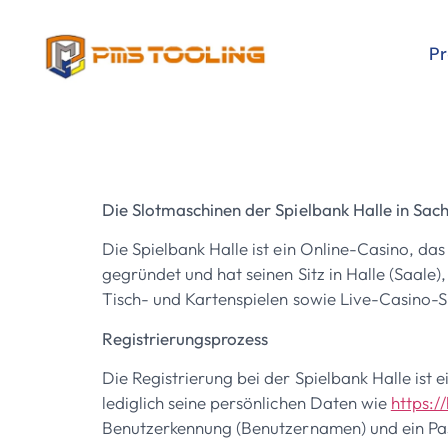
P
Spielbank Ha
Die Slotmaschinen der Spielbank Halle in Sac
Die Spielbank Halle ist ein Online-Casino, da
gegründet und hat seinen Sitz in Halle (Saal
Tisch- und Kartenspielen sowie Live-Casino-S
Registrierungsprozess
Die Registrierung bei der Spielbank Halle ist
lediglich seine persönlichen Daten wie
https:/
Benutzerkennung (Benutzernamen) und ein Pas