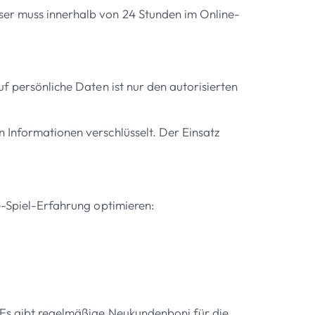
eser muss innerhalb von 24 Stunden im Online-
uf persönliche Daten ist nur den autorisierten
n Informationen verschlüsselt. Der Einsatz
ne-Spiel-Erfahrung optimieren:
. Es gibt regelmäßige Neukundenboni für die