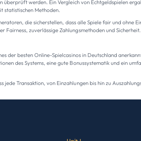
ann überprüft werden. Ein Vergleich von Echtgeldspielen er
t statistischen Methoden.
eratoren, die sicherstellen, dass alle Spiele fair und ohne E
r Fairness, zuverlässige Zahlungsmethoden und Sicherheit.
ines der besten Online-Spielcasinos in Deutschland anerkann
tionen des Systems, eine gute Bonussystematik und ein umfa
ss jede Transaktion, von Einzahlungen bis hin zu Auszahlu