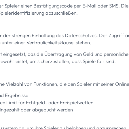
der Spieler einen Bestätigungscode per E-Mail oder SMS. Di
ieleridentifizierung abzuschließen.
ler der strengen Einhaltung des Datenschutzes. Der Zugriff a
unter einer Vertraulichkeitsklausel stehen.
at eingesetzt, das die Übertragung von Geld und persönliche
ewährleistet, um sicherzustellen, dass Spiele fair sind.
ne Vielzahl von Funktionen, die den Spieler mit seiner Onli
und Ergebnisse
en Limit für Echtgeld- oder Freispielwetten
eingezahlt oder abgebucht werden
nussystem an, um ihre Spieler zu belohnen und anzusprechen