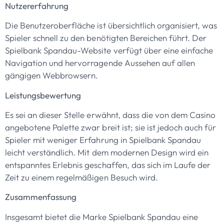
Nutzererfahrung
Die Benutzeroberfläche ist übersichtlich organisiert, was
Spieler schnell zu den benötigten Bereichen führt. Der
Spielbank Spandau-Website verfügt über eine einfache
Navigation und hervorragende Aussehen auf allen
gängigen Webbrowsern.
Leistungsbewertung
Es sei an dieser Stelle erwähnt, dass die von dem Casino
angebotene Palette zwar breit ist; sie ist jedoch auch für
Spieler mit weniger Erfahrung in Spielbank Spandau
leicht verständlich. Mit dem modernen Design wird ein
entspanntes Erlebnis geschaffen, das sich im Laufe der
Zeit zu einem regelmäßigen Besuch wird.
Zusammenfassung
Insgesamt bietet die Marke Spielbank Spandau eine