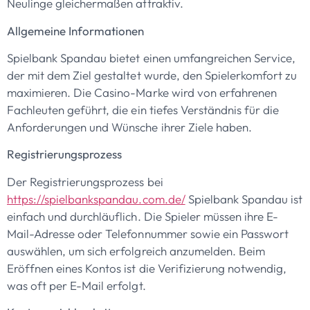
Neulinge gleichermaßen attraktiv.
Allgemeine Informationen
Spielbank Spandau bietet einen umfangreichen Service,
der mit dem Ziel gestaltet wurde, den Spielerkomfort zu
maximieren. Die Casino-Marke wird von erfahrenen
Fachleuten geführt, die ein tiefes Verständnis für die
Anforderungen und Wünsche ihrer Ziele haben.
Registrierungsprozess
Der Registrierungsprozess bei
https://spielbankspandau.com.de/
Spielbank Spandau ist
einfach und durchläuflich. Die Spieler müssen ihre E-
Mail-Adresse oder Telefonnummer sowie ein Passwort
auswählen, um sich erfolgreich anzumelden. Beim
Eröffnen eines Kontos ist die Verifizierung notwendig,
was oft per E-Mail erfolgt.