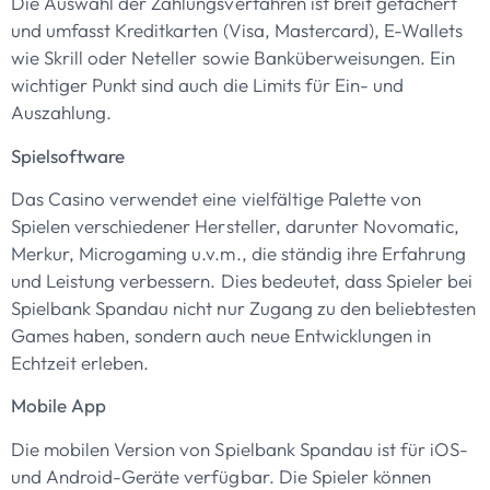
Die Auswahl der Zahlungsverfahren ist breit gefächert
und umfasst Kreditkarten (Visa, Mastercard), E-Wallets
wie Skrill oder Neteller sowie Banküberweisungen. Ein
wichtiger Punkt sind auch die Limits für Ein- und
Auszahlung.
Spielsoftware
Das Casino verwendet eine vielfältige Palette von
Spielen verschiedener Hersteller, darunter Novomatic,
Merkur, Microgaming u.v.m., die ständig ihre Erfahrung
und Leistung verbessern. Dies bedeutet, dass Spieler bei
Spielbank Spandau nicht nur Zugang zu den beliebtesten
Games haben, sondern auch neue Entwicklungen in
Echtzeit erleben.
Mobile App
Die mobilen Version von Spielbank Spandau ist für iOS-
und Android-Geräte verfügbar. Die Spieler können