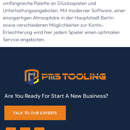
umfangreiche Palette an Glücksspielen und
Unterhaltungsangeboten. Mit moderner Software, einer
einzigartigen Atmosphäre in der Hauptstadt Berlin
sowie verschiedenen Möglichkeiten zur Konto-
Erleichterung wird hier jedem Spieler einen optimalen
Service angeboten.
Are You Ready For Start A New Business?
TALK TO OUR EXPERTS