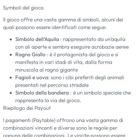
Symboli del gioco
Il gioco offre una vasta gamma di simboli, alcuni dei
quali possono essere identificati come segue:
Simbolo dell’Aquila
: rappresentato da un’aquila
con ali aperte e sembra eseguire acrobazie aeree
Ragno Giallo
: è il protagonista del gioco e si
manifesta in vari stadi di vita, dalla forma
minuscola al ragno gigante
Fagioli e uova:
sono i cibi preferiti degli animali
presentati nel percorso stradale
Simbolo della bandiera
: è un simbolo speciale che
rappresenta la via del gioco.
Riepilogo dei Payout
I pagamenti (Paytable) offrono una vasta gamma di
combinazioni vincenti e diverse sono le regole per
ognuna delle combinazioni. Le vincite possono essere