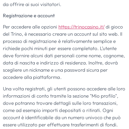
da offrire ai suoi visitatori.
Registrazione e account
Per accedere alle opzioni
https://trinocasino.it/
di gioco
del Trino, è necessario creare un account sul sito web. Il
processo di registrazione è relativamente semplice e
richiede pochi minuti per essere completato. L’utente
deve fornire alcuni dati personali come nome, cognome,
data di nascita e indirizzo di residenza. Inoltre, dovrà
scegliere un nickname e una password sicura per
accedere alla piattaforma.
Una volta registrati, gli utenti possono accedere alle loro
informazioni di conto tramite la sezione "Mio profilo",
dove potranno trovare dettagli sulle loro transazioni,
come ad esempio importi depositati o ritirati. Ogni
account è identificabile da un numero univoco che può
essere utilizzato per effettuare trasferimenti di fondi.