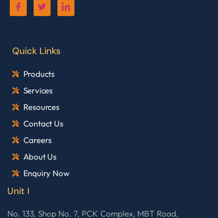
Quick Links
Products
Services
Resources
Contact Us
Careers
About Us
Enquiry Now
Unit I
No. 133, Shop No. 7, PCK Complex, MBT Road,