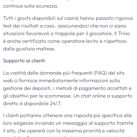
continua sulla sicurezza.
Tutti i giochi disponibili sul casinò hanno passato rigorosi
test dei risultati a caso, assicurandoci che non ci siano
situazioni favorevoli o trappole per il giocatore. Il Trino
è anche certificato come operatore lecito e rispettoso
dalla giustizia maltese.
Supporto ai clienti
La vastità delle domande più frequenti (FAQ) del sito
web ci fornisce immediatamente informazioni sulla
gestione dei depositi, i metodi di pagamento accettati e
gli obiettivi per le scommesse. Un chat online a supporto
diretto è disponibile 24/7.
I clienti potranno ottenere una risposta più specifica alle
loro esigenze inviando un messaggio al supporto tramite
il sito, che opererà con la massima priorità e velocità