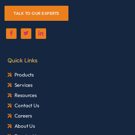
TALK TO OUR EXPERTS
Quick Links
Products
Services
Resources
Contact Us
Careers
About Us