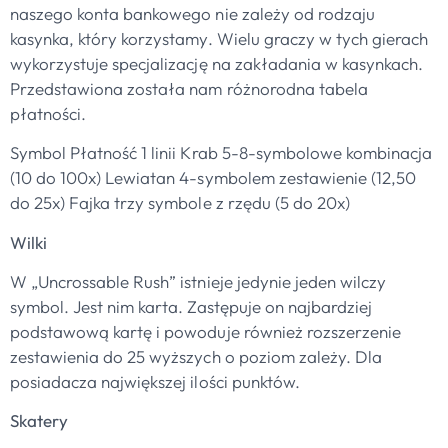
naszego konta bankowego nie zależy od rodzaju
kasynka, który korzystamy. Wielu graczy w tych gierach
wykorzystuje specjalizację na zakładania w kasynkach.
Przedstawiona została nam różnorodna tabela
płatności.
Symbol Płatność 1 linii Krab 5-8-symbolowe kombinacja
(10 do 100x) Lewiatan 4-symbolem zestawienie (12,50
do 25x) Fajka trzy symbole z rzędu (5 do 20x)
Wilki
W „Uncrossable Rush” istnieje jedynie jeden wilczy
symbol. Jest nim karta. Zastępuje on najbardziej
podstawową kartę i powoduje również rozszerzenie
zestawienia do 25 wyższych o poziom zależy. Dla
posiadacza największej ilości punktów.
Skatery