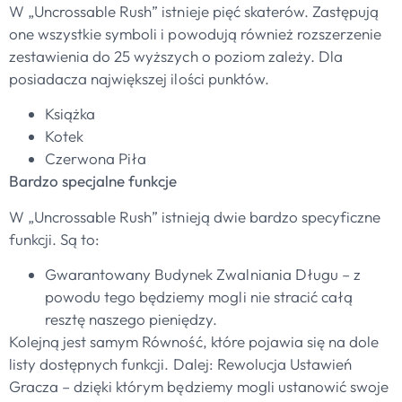
W „Uncrossable Rush” istnieje pięć skaterów. Zastępują
one wszystkie symboli i powodują również rozszerzenie
zestawienia do 25 wyższych o poziom zależy. Dla
posiadacza największej ilości punktów.
Książka
Kotek
Czerwona Piła
Bardzo specjalne funkcje
W „Uncrossable Rush” istnieją dwie bardzo specyficzne
funkcji. Są to:
Gwarantowany Budynek Zwalniania Długu – z
powodu tego będziemy mogli nie stracić całą
resztę naszego pieniędzy.
Kolejną jest samym Równość, które pojawia się na dole
listy dostępnych funkcji. Dalej: Rewolucja Ustawień
Gracza – dzięki którym będziemy mogli ustanowić swoje