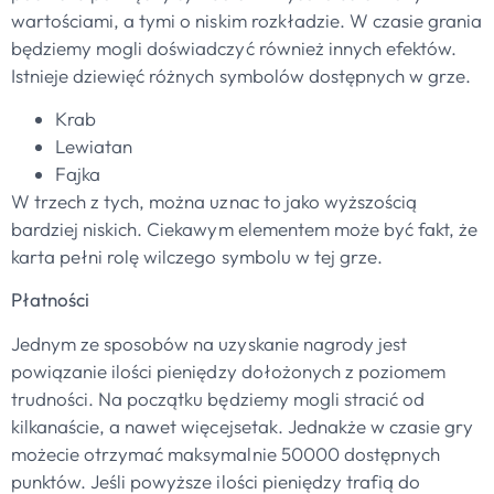
wartościami, a tymi o niskim rozkładzie. W czasie grania
będziemy mogli doświadczyć również innych efektów.
Istnieje dziewięć różnych symbolów dostępnych w grze.
Krab
Lewiatan
Fajka
W trzech z tych, można uznac to jako wyższością
bardziej niskich. Ciekawym elementem może być fakt, że
karta pełni rolę wilczego symbolu w tej grze.
Płatności
Jednym ze sposobów na uzyskanie nagrody jest
powiązanie ilości pieniędzy dołożonych z poziomem
trudności. Na początku będziemy mogli stracić od
kilkanaście, a nawet więcejsetak. Jednakże w czasie gry
możecie otrzymać maksymalnie 50000 dostępnych
punktów. Jeśli powyższe ilości pieniędzy trafią do