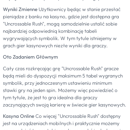
Wyniki Zmienne
Użytkownicy będąc w stanie przesłać
pieniądze z banku na kasyno, gdzie jest dostępna gra
"Uncrossable Rush", mogą samodzielnie ustalić sobie
najbardziej odpowiednią kombinację tabeli
wygrywających symbolik. W tym tytule istniejemy w
grach gier kasynowych niezłe wyniki dla graczy.
Oto Zadaniem Głównym
Cały czas rozkręcając grę "Uncrossable Rush" gracze
będą mieli do dyspozycji maksimum 5 tabel wygranych
symbolik, przy jednoczesnym ustawieniu minimum
stawki gry na jeden spin. Możemy więc powiedzieć o
tym tytule, że jest to gra idealna dla graczy
zaczynających swoją karierę w świecie gier kasynowych.
Kasyna Online
Co więcej "Uncrossable Rush" dostępny
jest na urządzeniach mobilnych i praktycznie możemy