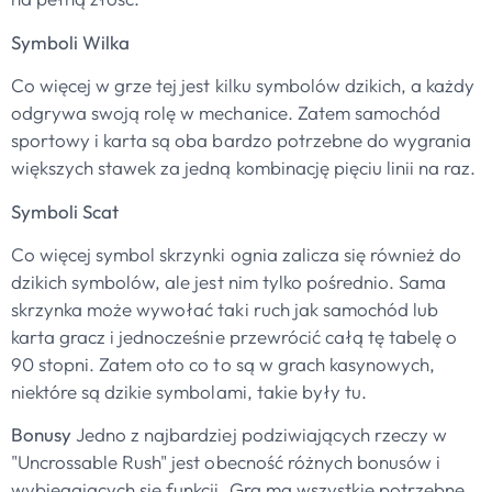
Symboli Wilka
Co więcej w grze tej jest kilku symbolów dzikich, a każdy
odgrywa swoją rolę w mechanice. Zatem samochód
sportowy i karta są oba bardzo potrzebne do wygrania
większych stawek za jedną kombinację pięciu linii na raz.
Symboli Scat
Co więcej symbol skrzynki ognia zalicza się również do
dzikich symbolów, ale jest nim tylko pośrednio. Sama
skrzynka może wywołać taki ruch jak samochód lub
karta gracz i jednocześnie przewrócić całą tę tabelę o
90 stopni. Zatem oto co to są w grach kasynowych,
niektóre są dzikie symbolami, takie były tu.
Bonusy
Jedno z najbardziej podziwiających rzeczy w
"Uncrossable Rush" jest obecność różnych bonusów i
wybiegających się funkcji. Gra ma wszystkie potrzebne