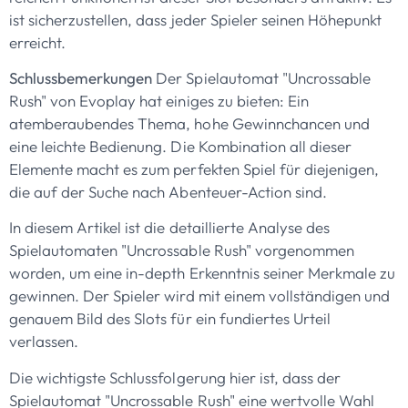
ist sicherzustellen, dass jeder Spieler seinen Höhepunkt
erreicht.
Schlussbemerkungen
Der Spielautomat "Uncrossable
Rush" von Evoplay hat einiges zu bieten: Ein
atemberaubendes Thema, hohe Gewinnchancen und
eine leichte Bedienung. Die Kombination all dieser
Elemente macht es zum perfekten Spiel für diejenigen,
die auf der Suche nach Abenteuer-Action sind.
In diesem Artikel ist die detaillierte Analyse des
Spielautomaten "Uncrossable Rush" vorgenommen
worden, um eine in-depth Erkenntnis seiner Merkmale zu
gewinnen. Der Spieler wird mit einem vollständigen und
genauem Bild des Slots für ein fundiertes Urteil
verlassen.
Die wichtigste Schlussfolgerung hier ist, dass der
Spielautomat "Uncrossable Rush" eine wertvolle Wahl