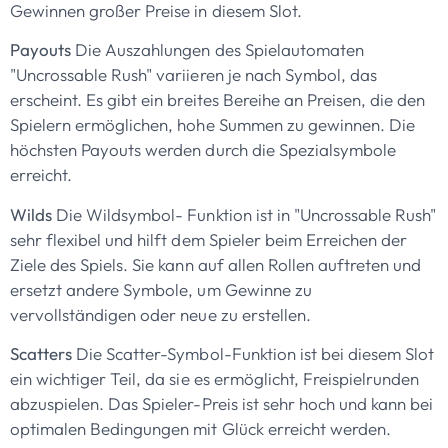
Gewinnen großer Preise in diesem Slot.
Payouts
Die Auszahlungen des Spielautomaten
"Uncrossable Rush" variieren je nach Symbol, das
erscheint. Es gibt ein breites Bereihe an Preisen, die den
Spielern ermöglichen, hohe Summen zu gewinnen. Die
höchsten Payouts werden durch die Spezialsymbole
erreicht.
Wilds
Die Wildsymbol- Funktion ist in "Uncrossable Rush"
sehr flexibel und hilft dem Spieler beim Erreichen der
Ziele des Spiels. Sie kann auf allen Rollen auftreten und
ersetzt andere Symbole, um Gewinne zu
vervollständigen oder neue zu erstellen.
Scatters
Die Scatter-Symbol-Funktion ist bei diesem Slot
ein wichtiger Teil, da sie es ermöglicht, Freispielrunden
abzuspielen. Das Spieler-Preis ist sehr hoch und kann bei
optimalen Bedingungen mit Glück erreicht werden.