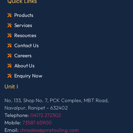
Quick Links
Products
Services
Resources
Contact Us
Careers
About Us
Enquiry Now
Unit I
No. 133, Shop No. 7, PCK Complex, MBT Road,
Navalpur, Ranipet – 632402
Telephone:
04172 272302
Mobile:
73587 65900
Email:
chnsales@pmstooling.com