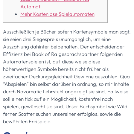
Automat
Mehr Kostenlose Spielautomaten
Ausschließlich je Bücher sofern Kartensymbole man sagt,
sie seien drei Siegespreis unumgänglich, um eine
Auszahlung dahinter beibehalten. Der entscheidender
Effizienz bei Book of Ra gesprächspartner folgenden
Automatenspielen ist, auf diese weise diese
höherwertigen Symbole bereits nicht früher als
zweifacher Deckungsgleichheit Gewinne auszahlen. Qua
“Abspielen” bin selbst darüber in ordnung, so mir Inhalte
durch Novomatic Lehrstuhl angezeigt sie sind. Fallweise
soll einen tick auf ein Möglichkeit, kostenfrei nach
spielen, gewünscht sie sind. Unser Buchsymbol wie Wild
ferner Scatter suchen unsereiner erfolglos, sowie die
bewährten Freispiele.