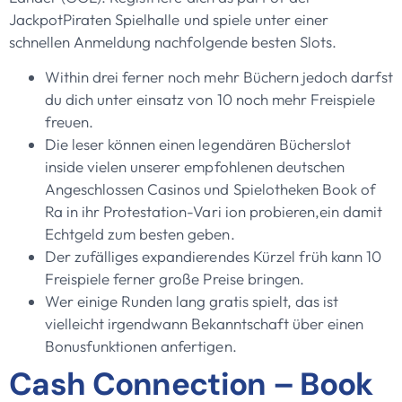
JackpotPiraten Spielhalle und spiele unter einer
schnellen Anmeldung nachfolgende besten Slots.
Within drei ferner noch mehr Büchern jedoch darfst
du dich unter einsatz von 10 noch mehr Freispiele
freuen.
Die leser können einen legendären Bücherslot
inside vielen unserer empfohlenen deutschen
Angeschlossen Casinos und Spielotheken Book of
Ra in ihr Protestation-Vari ion probieren,ein damit
Echtgeld zum besten geben.
Der zufälliges expandierendes Kürzel früh kann 10
Freispiele ferner große Preise bringen.
Wer einige Runden lang gratis spielt, das ist
vielleicht irgendwann Bekanntschaft über einen
Bonusfunktionen anfertigen.
Cash Connection – Book