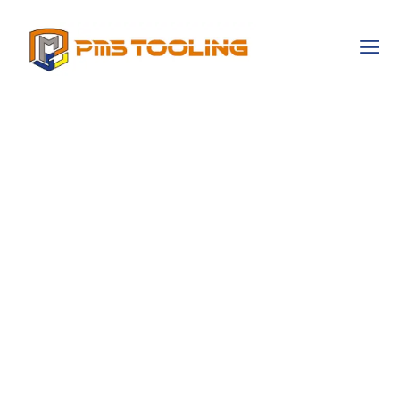
Unsereiner
Unterhalten Über
Diesseitigen
Ersten Slot Untern
Beliebten
Bücherslots Über