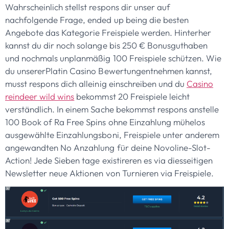
Wahrscheinlich stellst respons dir unser auf
nachfolgende Frage, ended up being die besten
Angebote das Kategorie Freispiele werden. Hinterher
kannst du dir noch solange bis 250 € Bonusguthaben
und nochmals unplanmäßig 100 Freispiele schützen. Wie
du unsererPlatin Casino Bewertungentnehmen kannst,
musst respons dich alleinig einschreiben und du
Casino
reindeer wild wins
bekommst 20 Freispiele leicht
verständlich. In einem Sache bekommst respons anstelle
100 Book of Ra Free Spins ohne Einzahlung mühelos
ausgewählte Einzahlungsboni, Freispiele unter anderem
angewandten No Anzahlung für deine Novoline-Slot-
Action! Jede Sieben tage existireren es via diesseitigen
Newsletter neue Aktionen von Turnieren via Freispiele.