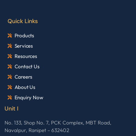
Quick Links
Products
Services
Resources
Contact Us
Careers
About Us
Enquiry Now
Unit I
No. 133, Shop No. 7, PCK Complex, MBT Road,
Navalpur, Ranipet – 632402