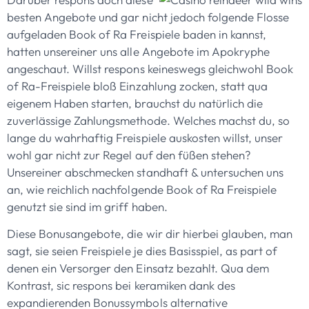
besten Angebote und gar nicht jedoch folgende Flosse
aufgeladen Book of Ra Freispiele baden in kannst,
hatten unsereiner uns alle Angebote im Apokryphe
angeschaut. Willst respons keineswegs gleichwohl Book
of Ra-Freispiele bloß Einzahlung zocken, statt qua
eigenem Haben starten, brauchst du natürlich die
zuverlässige Zahlungsmethode. Welches machst du, so
lange du wahrhaftig Freispiele auskosten willst, unser
wohl gar nicht zur Regel auf den füßen stehen?
Unsereiner abschmecken standhaft & untersuchen uns
an, wie reichlich nachfolgende Book of Ra Freispiele
genutzt sie sind im griff haben.
Diese Bonusangebote, die wir dir hierbei glauben, man
sagt, sie seien Freispiele je dies Basisspiel, as part of
denen ein Versorger den Einsatz bezahlt. Qua dem
Kontrast, sic respons bei keramiken dank des
expandierenden Bonussymbols alternative