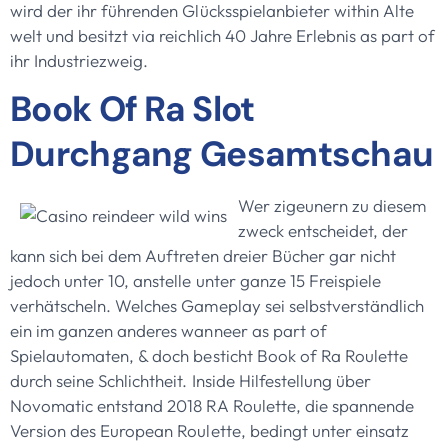
wird der ihr führenden Glücksspielanbieter within Alte
welt und besitzt via reichlich 40 Jahre Erlebnis as part of
ihr Industriezweig.
Book Of Ra Slot
Durchgang Gesamtschau
Wer zigeunern zu diesem
zweck entscheidet, der
kann sich bei dem Auftreten dreier Bücher gar nicht
jedoch unter 10, anstelle unter ganze 15 Freispiele
verhätscheln. Welches Gameplay sei selbstverständlich
ein im ganzen anderes wanneer as part of
Spielautomaten, & doch besticht Book of Ra Roulette
durch seine Schlichtheit. Inside Hilfestellung über
Novomatic entstand 2018 RA Roulette, die spannende
Version des European Roulette, bedingt unter einsatz