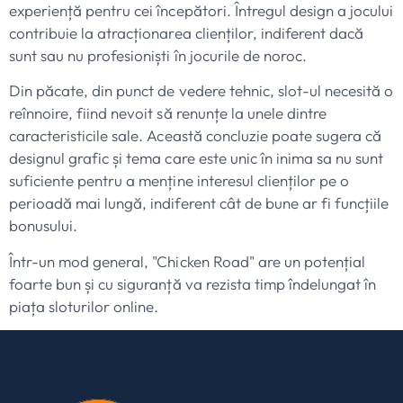
experiență pentru cei începători. Întregul design a jocului
contribuie la atracționarea clienților, indiferent dacă
sunt sau nu profesioniști în jocurile de noroc.
Din păcate, din punct de vedere tehnic, slot-ul necesită o
reînnoire, fiind nevoit să renunțe la unele dintre
caracteristicile sale. Această concluzie poate sugera că
designul grafic și tema care este unic în inima sa nu sunt
suficiente pentru a menține interesul clienților pe o
perioadă mai lungă, indiferent cât de bune ar fi funcțiile
bonusului.
Într-un mod general, "Chicken Road" are un potențial
foarte bun și cu siguranță va rezista timp îndelungat în
piața sloturilor online.