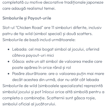
completată cu motive decorative tradiționale japoneze
care adaugă realismul temei.
Simbolurile și Payout-urile
Slot-ul "Chicken Road" are 11 simboluri diferite, inclusiv
patru de tip wild (simbol special) și două scatters.
Simbolurile de bază includ următoarele:
Lebada: cel mai bogat simbol al jocului, oferind
câteva payout-uri mici
Gâsca: este un alt simbol de valoarea medie care
poate apărea în orice rând și rol
Pasăre zburătoare: are o valoarea puțin mai mare
decât acestea din urmă, dar nu atât cât lebada
Simbolurile de wild (simboalele specializate) reprezintă
simbolul jocului și pot înlocui orice altă simbolă pentru a
completa o combinație. Scatternii sunt gâsca roșie,
simbolul oficial al jucătorului.