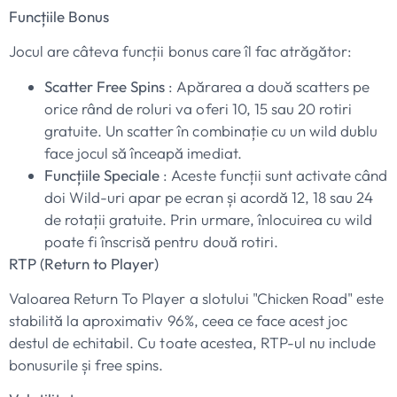
Funcțiile Bonus
Jocul are câteva funcții bonus care îl fac atrăgător:
Scatter Free Spins
: Apărarea a două scatters pe
orice rând de roluri va oferi 10, 15 sau 20 rotiri
gratuite. Un scatter în combinație cu un wild dublu
face jocul să înceapă imediat.
Funcțiile Speciale
: Aceste funcții sunt activate când
doi Wild-uri apar pe ecran și acordă 12, 18 sau 24
de rotații gratuite. Prin urmare, înlocuirea cu wild
poate fi înscrisă pentru două rotiri.
RTP (Return to Player)
Valoarea Return To Player a slotului "Chicken Road" este
stabilită la aproximativ 96%, ceea ce face acest joc
destul de echitabil. Cu toate acestea, RTP-ul nu include
bonusurile și free spins.