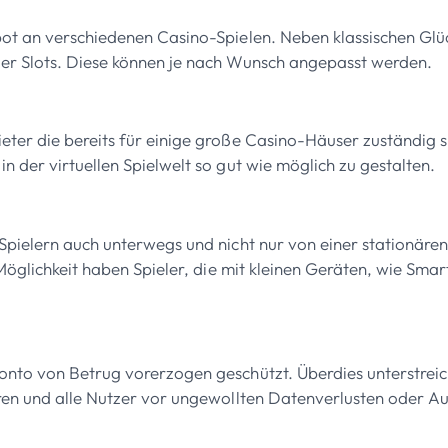
ot an verschiedenen Casino-Spielen. Neben klassischen Glüc
er Slots. Diese können je nach Wunsch angepasst werden.
ter die bereits für einige große Casino-Häuser zuständig si
 der virtuellen Spielwelt so gut wie möglich zu gestalten.
 Spielern auch unterwegs und nicht nur von einer stationär
r Möglichkeit haben Spieler, die mit kleinen Geräten, wie Sm
onto von Betrug vorerzogen geschützt. Überdies unterstreich
eren und alle Nutzer vor ungewollten Datenverlusten oder Au