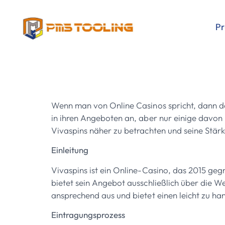
P
Vivaspin
Wenn man von Online Casinos spricht, dann den
in ihren Angeboten an, aber nur einige davon 
Vivaspins näher zu betrachten und seine Stä
Einleitung
Vivaspins ist ein Online-Casino, das 2015 ge
bietet sein Angebot ausschließlich über die W
ansprechend aus und bietet einen leicht zu ha
Eintragungsprozess