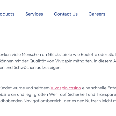
roducts
Services
Contact Us
Careers
ken viele Menschen an Glücksspiele wie Roulette oder Slots
können mit der Qualität von Vivaspin mithalten. In diesem 
rken und Schwächen aufzuzeigen.
gründet wurde und seitdem
Vivaspin casino
eine schnelle Ent
ebsite an und legt großen Wert auf Sicherheit und Transparen
ndhabenden Navigationsbereich, der es den Nutzern leicht m