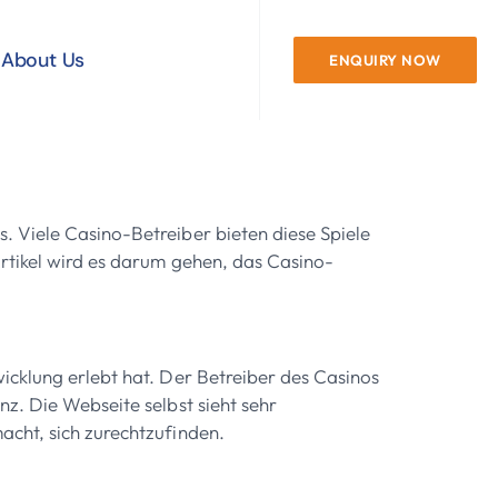
About Us
ENQUIRY NOW
. Viele Casino-Betreiber bieten diese Spiele
Artikel wird es darum gehen, das Casino-
wicklung erlebt hat. Der Betreiber des Casinos
z. Die Webseite selbst sieht sehr
acht, sich zurechtzufinden.