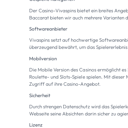
Der Casino-Vivaspins bietet ein breites Angeb
Baccarat bieten wir auch mehrere Varianten d
Softwareanbieter
Vivaspins setzt auf hochwertige Softwareanbie
überzeugend bewährt, um das Spielererlebnis in
Mobilversion
Die Mobile Version des Casinos ermöglicht es
Roulette- und Slots-Spiele spielen. Mit diese
Zugriff auf ihre Casino-Angebot.
Sicherheit
Durch strengen Datenschutz wird das Spielerk
Webseite seine Absichten darin sicher zu agi
Lizenz