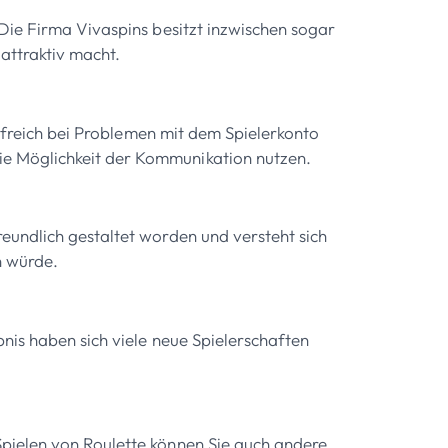
Die Firma Vivaspins besitzt inzwischen sogar
attraktiv macht.
ilfreich bei Problemen mit dem Spielerkonto
ie Möglichkeit der Kommunikation nutzen.
eundlich gestaltet worden und versteht sich
n würde.
nis haben sich viele neue Spielerschaften
pielen von Roulette können Sie auch andere