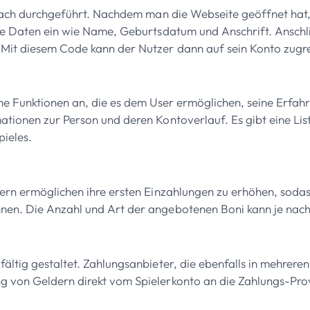
infach durchgeführt. Nachdem man die Webseite geöffnet hat
iche Daten ein wie Name, Geburtsdatum und Anschrift. Ansc
Mit diesem Code kann der Nutzer dann auf sein Konto zugre
che Funktionen an, die es dem User ermöglichen, seine Erfah
ationen zur Person und deren Kontoverlauf. Es gibt eine Lis
ieles.
lern ermöglichen ihre ersten Einzahlungen zu erhöhen, soda
nnen. Die Anzahl und Art der angebotenen Boni kann je nac
fältig gestaltet. Zahlungsanbieter, die ebenfalls in mehrer
g von Geldern direkt vom Spielerkonto an die Zahlungs-Pro