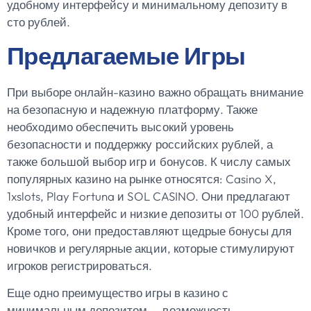
удобному интерфейсу и минимальному депозиту в
сто рублей.
Предлагаемые Игры
При выборе онлайн-казино важно обращать внимание
на безопасную и надежную платформу. Также
необходимо обеспечить высокий уровень
безопасности и поддержку российских рублей, а
также большой выбор игр и бонусов. К числу самых
популярных казино на рынке относятся: Casino X,
1xslots, Play Fortuna и SOL CASINO. Они предлагают
удобный интерфейс и низкие депозиты от 100 рублей.
Кроме того, они предоставляют щедрые бонусы для
новичков и регулярные акции, которые стимулируют
игроков регистрироваться.
Еще одно преимущество игры в казино с
минимальным депозитом — возможность