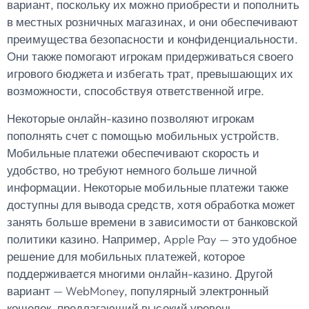
вариант, поскольку их можно приобрести и пополнить
в местных розничных магазинах, и они обеспечивают
преимущества безопасности и конфиденциальности.
Они также помогают игрокам придерживаться своего
игрового бюджета и избегать трат, превышающих их
возможности, способствуя ответственной игре.
Некоторые онлайн-казино позволяют игрокам
пополнять счет с помощью мобильных устройств.
Мобильные платежи обеспечивают скорость и
удобство, но требуют немного больше личной
информации. Некоторые мобильные платежи также
доступны для вывода средств, хотя обработка может
занять больше времени в зависимости от банковской
политики казино. Например, Apple Pay — это удобное
решение для мобильных платежей, которое
поддерживается многими онлайн-казино. Другой
вариант — WebMoney, популярный электронный
кошелек, предлагающий высокий уровень