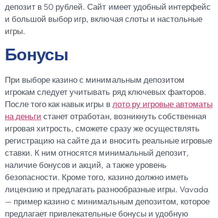
депозит в 50 рублей.
Сайт имеет удобный интерфейс
и большой выбор игр, включая слоты и настольные
игры.
Бонусы
При выборе казино с минимальным депозитом
игрокам следует учитывать ряд ключевых факторов.
После того как навык игры в
лото ру игровые автоматы
на деньги
станет отработан, возникнуть собственная
игровая хитрость, сможете сразу же осуществлять
регистрацию на сайте да и вносить реальные игровые
ставки. К ним относятся минимальный депозит,
наличие бонусов и акций, а также уровень
безопасности. Кроме того, казино должно иметь
лицензию и предлагать разнообразные игры. Vavada
— пример казино с минимальным депозитом, которое
предлагает привлекательные бонусы и удобную