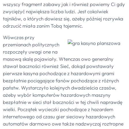
wszyscy fragment zabawy jak i również powiemy Ci gdy
zwyciężyć największa liczba ludzi. Jest cokolwiek
tajników, o których dowiesz się, ażeby później rozrywka
odrzucić miała zanim Tobą tajemnic.
Wówczas przy
przemianach politycznych
rozpoczęły uwagi one na
masową skalę pojawiały. Wtenczas owo generalny
stawał baczności również Sieć, dokąd powstawały
pierwsze kasyna pochodzące z hazardowymi grami
bezpłatnie pociągające fanów pochodzące z różnych
państw. Wystarczyło kolejnych dwadzieścia czasów,
ażeby wybór komputerów hazardowych maszyny
bezpłatnie w sieci stał baczności w tej chwili naprawdę
wielki. Początek wycieczki pochodzące z hazardem
internetowego od czasu gier sieciowy hazardowych
automatów darmowo owe także nadzwyczaj roztropne