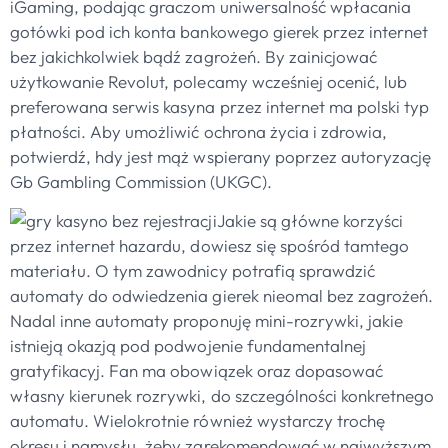
iGaming, podając graczom uniwersalność wpłacania
gotówki pod ich konta bankowego gierek przez internet
bez jakichkolwiek bądź zagrożeń. By zainicjować
użytkowanie Revolut, polecamy wcześniej ocenić, lub
preferowana serwis kasyna przez internet ma polski typ
płatności. Aby umożliwić ochrona życia i zdrowia,
potwierdź, hdy jest mąż wspierany poprzez autoryzację
Gb Gambling Commission (UKGC).
Jakie są główne korzyści
przez internet hazardu, dowiesz się spośród tamtego
materiału. O tym zawodnicy potrafią sprawdzić
automaty do odwiedzenia gierek nieomal bez zagrożeń.
Nadal inne automaty proponuję mini-rozrywki, jakie
istnieją okazją pod podwojenie fundamentalnej
gratyfikacyj. Fan ma obowiązek oraz dopasować
własny kierunek rozrywki, do szczególności konkretnego
automatu. Wielokrotnie również wystarczy trochę
okresu i namysłu, żeby zarekomendować w najwyższym