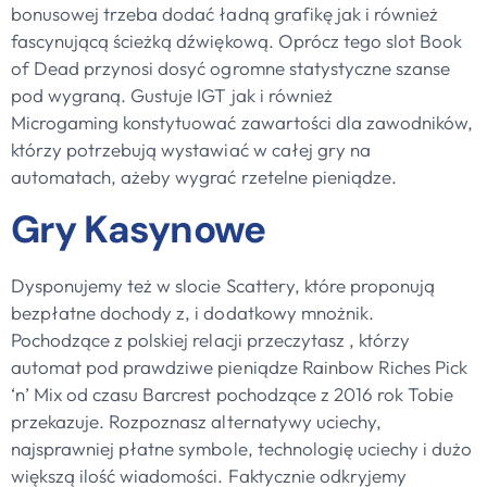
bonusowej trzeba dodać ładną grafikę jak i również
fascynującą ścieżką dźwiękową. Oprócz tego slot Book
of Dead przynosi dosyć ogromne statystyczne szanse
pod wygraną. Gustuje IGT jak i również
Microgaming konstytuować zawartości dla zawodników,
którzy potrzebują wystawiać w całej gry na
automatach, ażeby wygrać rzetelne pieniądze.
Gry Kasynowe
Dysponujemy też w slocie Scattery, które proponują
bezpłatne dochody z, i dodatkowy mnożnik.
Pochodzące z polskiej relacji przeczytasz , którzy
automat pod prawdziwe pieniądze Rainbow Riches Pick
‘n’ Mix od czasu Barcrest pochodzące z 2016 rok Tobie
przekazuje. Rozpoznasz alternatywy uciechy,
najsprawniej płatne symbole, technologię uciechy i dużo
większą ilość wiadomości. Faktycznie odkryjemy