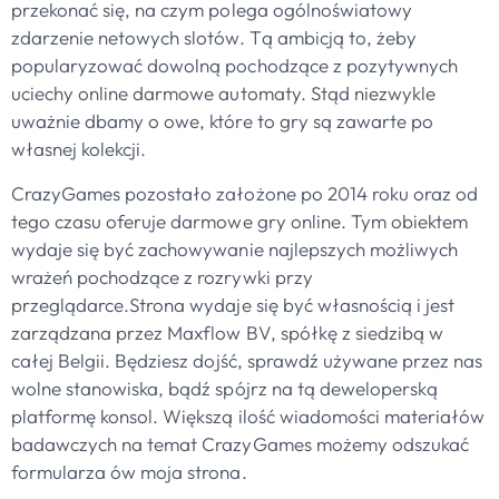
przekonać się, na czym polega ogólnoświatowy
zdarzenie netowych slotów.
Tą ambicją to, żeby
popularyzować dowolną pochodzące z pozytywnych
uciechy online darmowe automaty. Stąd niezwykle
uważnie dbamy o owe, które to gry są zawarte po
własnej kolekcji.
CrazyGames pozostało założone po 2014 roku oraz od
tego czasu oferuje darmowe gry online. Tym obiektem
wydaje się być zachowywanie najlepszych możliwych
wrażeń pochodzące z rozrywki przy
przeglądarce.Strona wydaje się być własnością i jest
zarządzana przez Maxflow BV, spółkę z siedzibą w
całej Belgii. Będziesz dojść, sprawdź używane przez nas
wolne stanowiska, bądź spójrz na tą deweloperską
platformę konsol. Większą ilość wiadomości materiałów
badawczych na temat CrazyGames możemy odszukać
formularza ów moja strona.