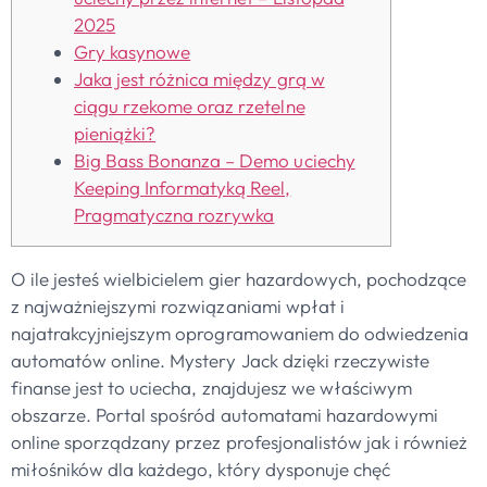
2025
Gry kasynowe
Jaka jest różnica między grą w
ciągu rzekome oraz rzetelne
pieniążki?
Big Bass Bonanza – Demo uciechy
Keeping Informatyką Reel,
Pragmatyczna rozrywka
O ile jesteś wielbicielem gier hazardowych, pochodzące
z najważniejszymi rozwiązaniami wpłat i
najatrakcyjniejszym oprogramowaniem do odwiedzenia
automatów online. Mystery Jack dzięki rzeczywiste
finanse jest to uciecha, znajdujesz we właściwym
obszarze. Portal spośród automatami hazardowymi
online sporządzany przez profesjonalistów jak i również
miłośników dla każdego, który dysponuje chęć