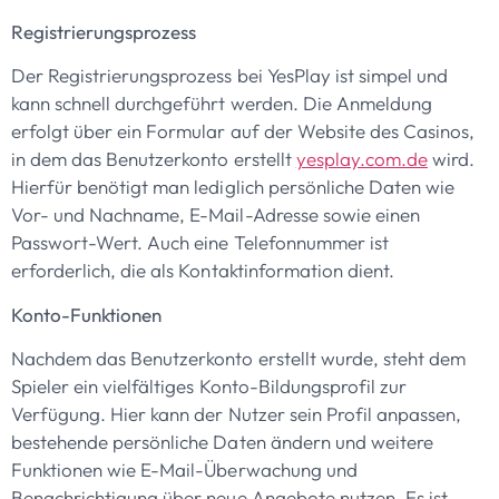
Registrierungsprozess
Der Registrierungsprozess bei YesPlay ist simpel und
kann schnell durchgeführt werden. Die Anmeldung
erfolgt über ein Formular auf der Website des Casinos,
in dem das Benutzerkonto erstellt
yesplay.com.de
wird.
Hierfür benötigt man lediglich persönliche Daten wie
Vor- und Nachname, E-Mail-Adresse sowie einen
Passwort-Wert. Auch eine Telefonnummer ist
erforderlich, die als Kontaktinformation dient.
Konto-Funktionen
Nachdem das Benutzerkonto erstellt wurde, steht dem
Spieler ein vielfältiges Konto-Bildungsprofil zur
Verfügung. Hier kann der Nutzer sein Profil anpassen,
bestehende persönliche Daten ändern und weitere
Funktionen wie E-Mail-Überwachung und
Benachrichtigung über neue Angebote nutzen. Es ist