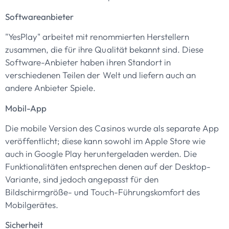
Softwareanbieter
"YesPlay" arbeitet mit renommierten Herstellern
zusammen, die für ihre Qualität bekannt sind. Diese
Software-Anbieter haben ihren Standort in
verschiedenen Teilen der Welt und liefern auch an
andere Anbieter Spiele.
Mobil-App
Die mobile Version des Casinos wurde als separate App
veröffentlicht; diese kann sowohl im Apple Store wie
auch in Google Play heruntergeladen werden. Die
Funktionalitäten entsprechen denen auf der Desktop-
Variante, sind jedoch angepasst für den
Bildschirmgröße- und Touch-Führungskomfort des
Mobilgerätes.
Sicherheit