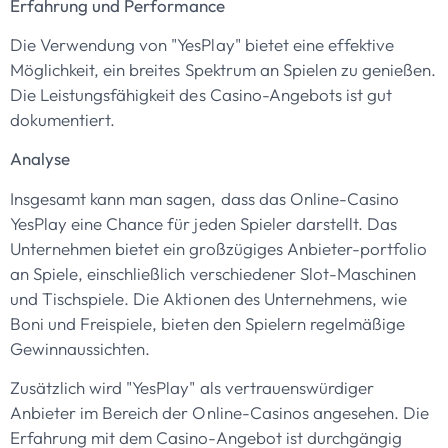
Erfahrung und Performance
Die Verwendung von "YesPlay" bietet eine effektive
Möglichkeit, ein breites Spektrum an Spielen zu genießen.
Die Leistungsfähigkeit des Casino-Angebots ist gut
dokumentiert.
Analyse
Insgesamt kann man sagen, dass das Online-Casino
YesPlay eine Chance für jeden Spieler darstellt. Das
Unternehmen bietet ein großzügiges Anbieter-portfolio
an Spiele, einschließlich verschiedener Slot-Maschinen
und Tischspiele. Die Aktionen des Unternehmens, wie
Boni und Freispiele, bieten den Spielern regelmäßige
Gewinnaussichten.
Zusätzlich wird "YesPlay" als vertrauenswürdiger
Anbieter im Bereich der Online-Casinos angesehen. Die
Erfahrung mit dem Casino-Angebot ist durchgängig