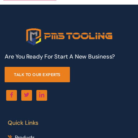
Are You Ready For Start A New Business?
TALK TO OUR EXPERTS
Quick Links
Products