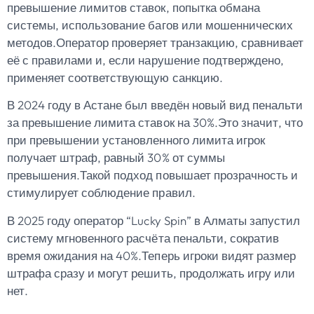
превышение лимитов ставок, попытка обмана
системы, использование багов или мошеннических
методов.Оператор проверяет транзакцию, сравнивает
её с правилами и, если нарушение подтверждено,
применяет соответствующую санкцию.
В 2024 году в Астане был введён новый вид пенальти
за превышение лимита ставок на 30%.Это значит, что
при превышении установленного лимита игрок
получает штраф, равный 30% от суммы
превышения.Такой подход повышает прозрачность и
стимулирует соблюдение правил.
В 2025 году оператор “Lucky Spin” в Алматы запустил
систему мгновенного расчёта пенальти, сократив
время ожидания на 40%.Теперь игроки видят размер
штрафа сразу и могут решить, продолжать игру или
нет.