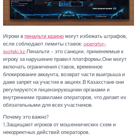
Игроки в
пенальти казино
могут избежать штрафов,
если соблюдают лимиты ставок:
operator-
ipoteki.kz
.Пенальти – это санкции, применяемые к
игроку за нарушение правил платформы.Они могут
включать ограничения ставок, временное
блокирование аккаунта, возврат части выигрыша и
даже запрет на участие в акциях.В Казахстане они
регулируются лицензирующими органами и
внутренними правилами операторов, что делает их
обязательными для всех участников.
Почему это важно?
1.Защищают игроков от мошеннических схем и
некорректных действий операторов.