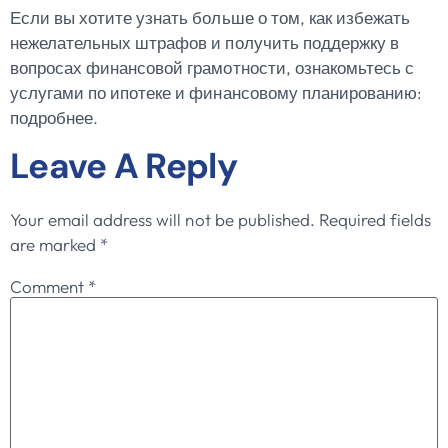
Если вы хотите узнать больше о том, как избежать
нежелательных штрафов и получить поддержку в
вопросах финансовой грамотности, ознакомьтесь с
услугами по ипотеке и финансовому планированию:
подробнее.
Leave A Reply
Your email address will not be published.
Required fields
are marked
*
Comment
*