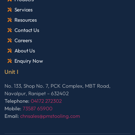
Services
Resources
Contact Us
Careers
About Us
Enquiry Now
Unit I
No. 133, Shop No. 7, PCK Complex, MBT Road,
Navalpur, Ranipet – 632402
Telephone:
04172 272302
Mobile:
73587 65900
Email:
chnsales@pmstooling.com