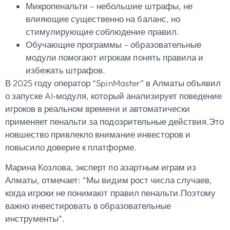
Микропенальти – небольшие штрафы, не
влияющие существенно на баланс, но
стимулирующие соблюдение правил.
Обучающие программы – образовательные
модули помогают игрокам понять правила и
избежать штрафов.
В 2025 году оператор “SpinMaster” в Алматы объявил
о запуске AI‑модуля, который анализирует поведение
игроков в реальном времени и автоматически
применяет пенальти за подозрительные действия.Это
новшество привлекло внимание инвесторов и
повысило доверие к платформе.
Марина Козлова, эксперт по азартным играм из
Алматы, отмечает: “Мы видим рост числа случаев,
когда игроки не понимают правил пенальти.Поэтому
важно инвестировать в образовательные
инструменты”.