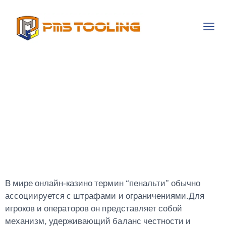
Пенальти Казино:
Как Они Работают
И Зачем Игрокам
Знать Правила
В мире онлайн‑казино термин “пенальти” обычно
ассоциируется с штрафами и ограничениями.Для
игроков и операторов он представляет собой
механизм, удерживающий баланс честности и