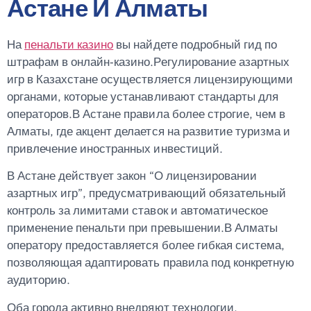
Астане И Алматы
На
пенальти казино
вы найдете подробный гид по
штрафам в онлайн‑казино.Регулирование азартных
игр в Казахстане осуществляется лицензирующими
органами, которые устанавливают стандарты для
операторов.В Астане правила более строгие, чем в
Алматы, где акцент делается на развитие туризма и
привлечение иностранных инвестиций.
В Астане действует закон “О лицензировании
азартных игр”, предусматривающий обязательный
контроль за лимитами ставок и автоматическое
применение пенальти при превышении.В Алматы
оператору предоставляется более гибкая система,
позволяющая адаптировать правила под конкретную
аудиторию.
Оба города активно внедряют технологии,