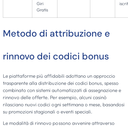
Giri
iscrit
Gratis
Metodo di attribuzione e
rinnovo dei codici bonus
Le piattaforme più affidabili adottano un approccio
trasparente alla distribuzione dei codici bonus, spesso
combinato con sistemi automatizzati di assegnazione e
rinnovo delle offerte. Per esempio, alcuni casinò
rilasciano nuovi codici ogni settimana o mese, basandosi
su promozioni stagionali o eventi speciali.
Le modalità di rinnovo possono avvenire attraverso