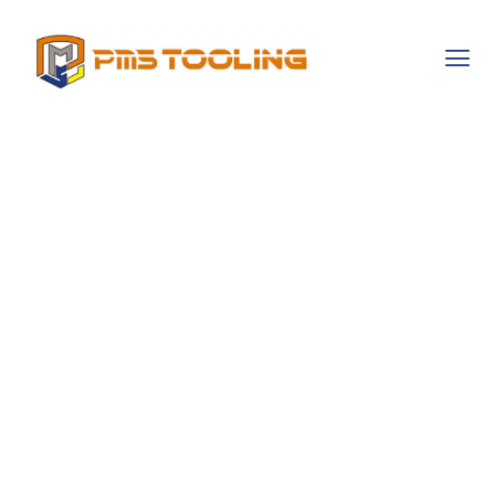
Analisi Delle
Migliori
Piattaforme Di
Casinò Online In
Base Ai Codici
Bonus Disponibili