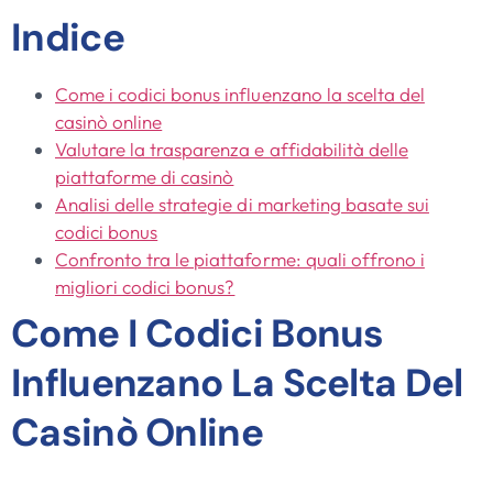
Indice
Come i codici bonus influenzano la scelta del
casinò online
Valutare la trasparenza e affidabilità delle
piattaforme di casinò
Analisi delle strategie di marketing basate sui
codici bonus
Confronto tra le piattaforme: quali offrono i
migliori codici bonus?
Come I Codici Bonus
Influenzano La Scelta Del
Casinò Online