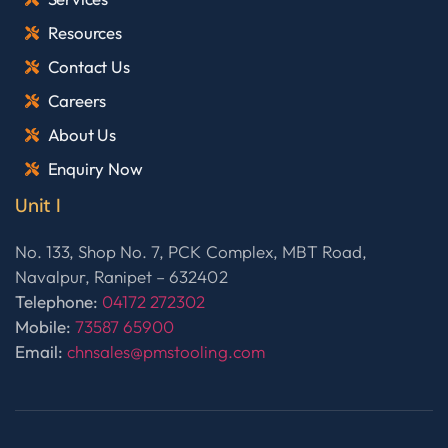
Resources
Contact Us
Careers
About Us
Enquiry Now
Unit I
No. 133, Shop No. 7, PCK Complex, MBT Road,
Navalpur, Ranipet – 632402
Telephone:
04172 272302
Mobile:
73587 65900
Email:
chnsales@pmstooling.com