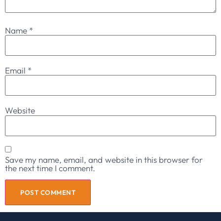
Name
*
Email
*
Website
Save my name, email, and website in this browser for
the next time I comment.