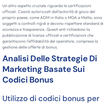
Un altro aspetto cruciale riguarda le certificazioni
ufficiali. Casinò autorizzati dall’autorità di gioco del
proprio paese, come ADM in Italia o MGA a Malta, sono
soggetti a controlli rigidi e devono rispettare standard di
sicurezza e trasparenza. Questi enti richiedono la
pubblicazione di licenze ufficiali e certificazioni che
garantiscono l’affidabilità del operatore, compresa la
gestione delle offerte di bonus.
Analisi Delle Strategie Di
Marketing Basate Sui
Codici Bonus
Utilizzo di codici bonus per