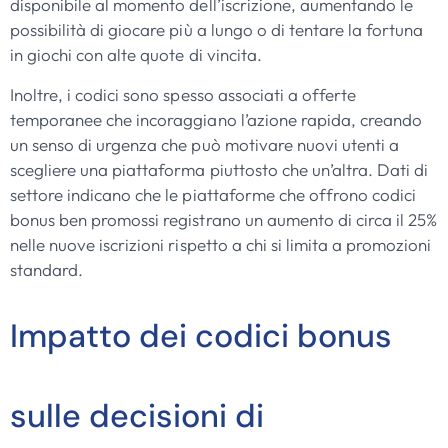
disponibile al momento dell’iscrizione, aumentando le
possibilità di giocare più a lungo o di tentare la fortuna
in giochi con alte quote di vincita.
Inoltre, i codici sono spesso associati a offerte
temporanee che incoraggiano l’azione rapida, creando
un senso di urgenza che può motivare nuovi utenti a
scegliere una piattaforma piuttosto che un’altra. Dati di
settore indicano che le piattaforme che offrono codici
bonus ben promossi registrano un aumento di circa il 25%
nelle nuove iscrizioni rispetto a chi si limita a promozioni
standard.
Impatto dei codici bonus
sulle decisioni di