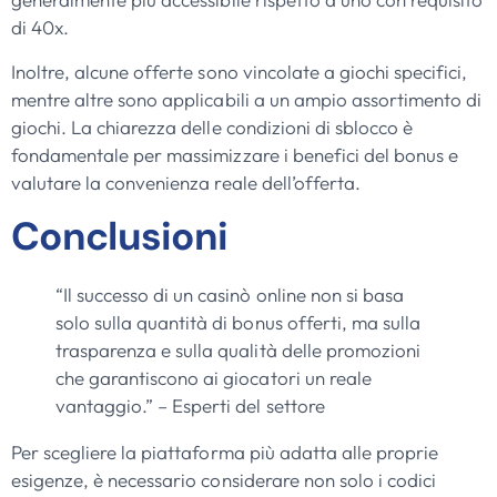
di 40x.
Inoltre, alcune offerte sono vincolate a giochi specifici,
mentre altre sono applicabili a un ampio assortimento di
giochi. La chiarezza delle condizioni di sblocco è
fondamentale per massimizzare i benefici del bonus e
valutare la convenienza reale dell’offerta.
Conclusioni
“Il successo di un casinò online non si basa
solo sulla quantità di bonus offerti, ma sulla
trasparenza e sulla qualità delle promozioni
che garantiscono ai giocatori un reale
vantaggio.” – Esperti del settore
Per scegliere la piattaforma più adatta alle proprie
esigenze, è necessario considerare non solo i codici