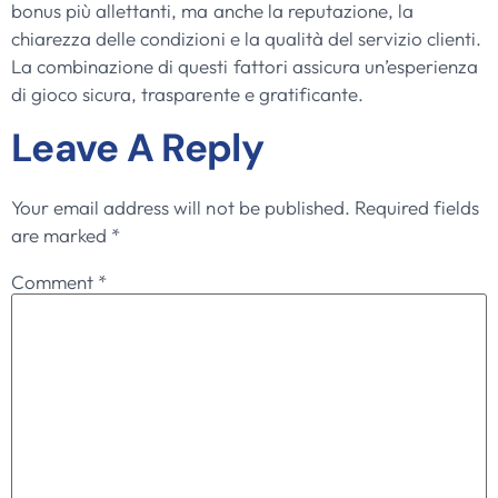
bonus più allettanti, ma anche la reputazione, la
chiarezza delle condizioni e la qualità del servizio clienti.
La combinazione di questi fattori assicura un’esperienza
di gioco sicura, trasparente e gratificante.
Leave A Reply
Your email address will not be published.
Required fields
are marked
*
Comment
*