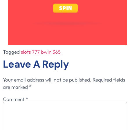
Tagged
slots 777 bwin 365
Leave A Reply
Your email address will not be published.
Required fields
are marked
*
Comment
*