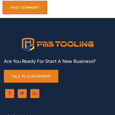
Are You Ready For Start A New Business?
TALK TO OUR EXPERTS