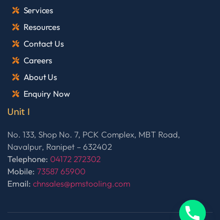
Services
Resources
Contact Us
Careers
About Us
Enquiry Now
Unit I
No. 133, Shop No. 7, PCK Complex, MBT Road,
Navalpur, Ranipet – 632402
Telephone:
04172 272302
Mobile:
73587 65900
Email:
chnsales@pmstooling.com