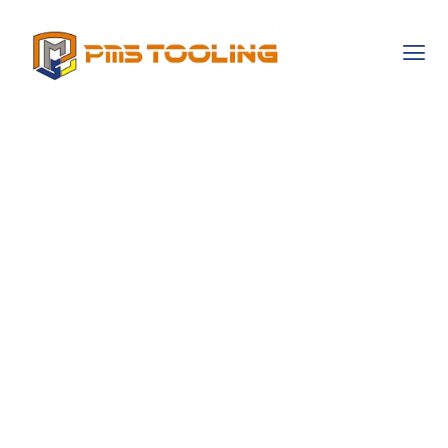
Comment Évaluer
La Qualité D’un
Slot Sans Limite
Grâce À Une Grille
De Critères
Précise