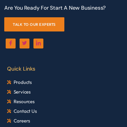
Are You Ready For Start A New Business?
TALK TO OUR EXPERTS
Quick Links
Products
Services
Resources
Contact Us
Careers