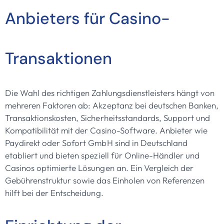
Anbieters für Casino-
Transaktionen
Die Wahl des richtigen Zahlungsdienstleisters hängt von
mehreren Faktoren ab: Akzeptanz bei deutschen Banken,
Transaktionskosten, Sicherheitsstandards, Support und
Kompatibilität mit der Casino-Software. Anbieter wie
Paydirekt oder Sofort GmbH sind in Deutschland
etabliert und bieten speziell für Online-Händler und
Casinos optimierte Lösungen an. Ein Vergleich der
Gebührenstruktur sowie das Einholen von Referenzen
hilft bei der Entscheidung.