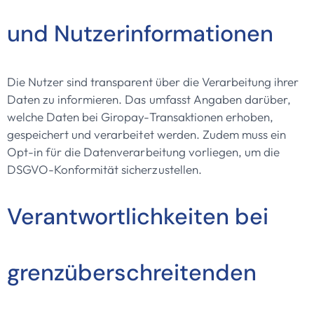
und Nutzerinformationen
Die Nutzer sind transparent über die Verarbeitung ihrer
Daten zu informieren. Das umfasst Angaben darüber,
welche Daten bei Giropay-Transaktionen erhoben,
gespeichert und verarbeitet werden. Zudem muss ein
Opt-in für die Datenverarbeitung vorliegen, um die
DSGVO-Konformität sicherzustellen.
Verantwortlichkeiten bei
grenzüberschreitenden