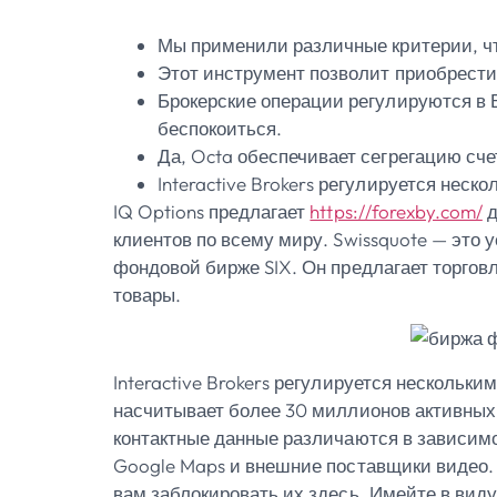
Мы применили различные критерии, ч
Этот инструмент позволит приобрести
Брокерские операции регулируются в В
беспокоиться.
Да, Octa обеспечивает сегрегацию сче
Interactive Brokers регулируется нес
IQ Options предлагает
https://forexby.com/
д
клиентов по всему миру. Swissquote — это
фондовой бирже SIX. Он предлагает торгов
товары.
Interactive Brokers регулируется нескольк
насчитывает более 30 миллионов активных 
контактные данные различаются в зависимо
Google Maps и внешние поставщики видео. 
вам заблокировать их здесь. Имейте в вид