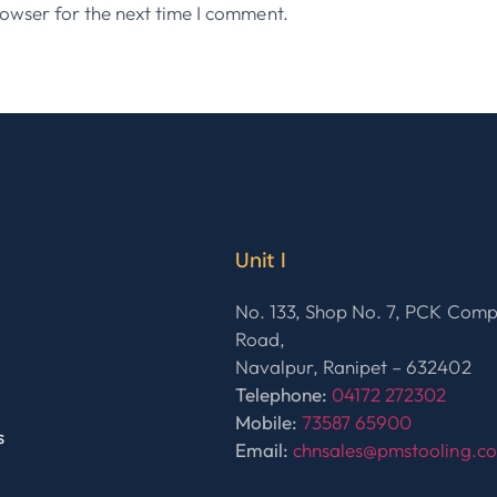
owser for the next time I comment.
Unit I
No. 133, Shop No. 7, PCK Com
Road,
Navalpur, Ranipet – 632402
Telephone:
04172 272302
Mobile:
73587 65900
s
Email:
chnsales@pmstooling.c