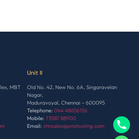
Unit II
plex, MBT
Old No. 42, New No. 6A, Singaravelan
Nagar,
Maduravoyal, Chennai – 600095
Telephone:
044 48656156
Mobile:
73587 88900
om
Email:
chnsales@pmstooling.com