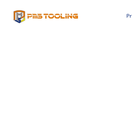
P
Investing C
Новости
Курс Доллар
Форекс Онл
Времени, Це