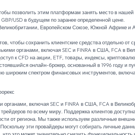
тобы позволить этим платформам занять место в нашей 
 GBP/USD в будущем по заранее определенной цене.
еликобритании, Европейском Союзе, Южной Африке и Авс
тов, чтобы сохранить клиентские средства отдельно от 
колькими органами, включая SEC и FINRA в США, FCA в Ве
оступ к CFD на акции, ETF, товары, индексы, криптовал
 устоявшийся онлайн-брокер, основанный в 1996 году и 
лю широким спектром финансовых инструментов, включа
ими органами, включая SEC и FINRA в США, FCA в Великоб
трейдеров по всему миру. Поддержка клиентов доступна
сти от региона. Мы также используем различные внешни
Поскольку эти провайдеры могут собирать личные данны
у, что это может значительно снизить функциональность 