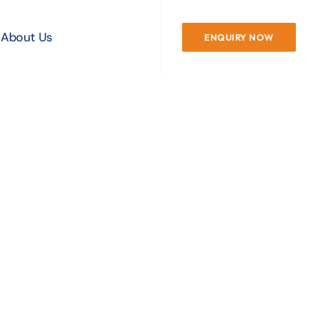
About Us
ENQUIRY NOW
 Финансовые
RUB На
еальном
ынке Сегодня