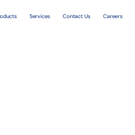
roducts
Services
Contact Us
Careers
om Котировки И
а К Рублю USD 
айн График В Р
на Торгов На Р