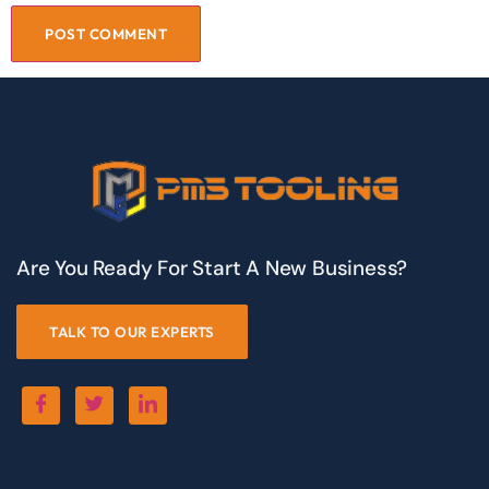
Are You Ready For Start A New Business?
TALK TO OUR EXPERTS