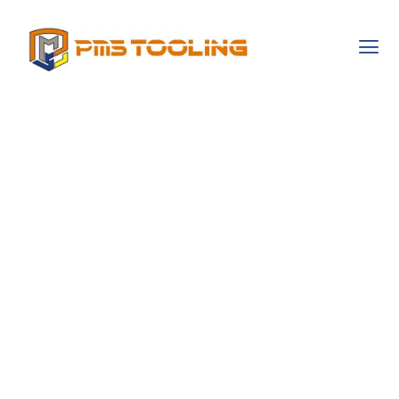
Как Найти И
Активировать
Промокод На 100
Фриспинов В
Казино Booi
Как Найти И