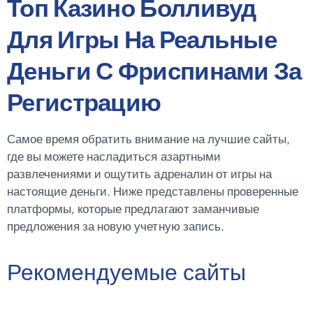
Топ Казино Болливуд
Для Игры На Реальные
Деньги С Фриспинами За
Регистрацию
Самое время обратить внимание на лучшие сайты,
где вы можете насладиться азартными
развлечениями и ощутить адреналин от игры на
настоящие деньги. Ниже представлены проверенные
платформы, которые предлагают заманчивые
предложения за новую учетную запись.
Рекомендуемые сайты