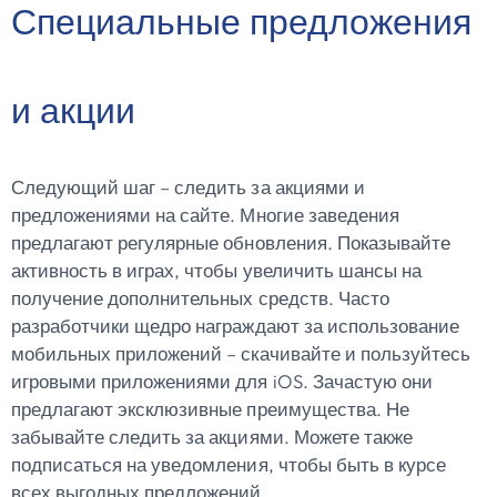
Специальные предложения
и акции
Следующий шаг – следить за акциями и
предложениями на сайте. Многие заведения
предлагают регулярные обновления. Показывайте
активность в играх, чтобы увеличить шансы на
получение дополнительных средств. Часто
разработчики щедро награждают за использование
мобильных приложений – скачивайте и пользуйтесь
игровыми приложениями для iOS. Зачастую они
предлагают эксклюзивные преимущества. Не
забывайте следить за акциями. Можете также
подписаться на уведомления, чтобы быть в курсе
всех выгодных предложений.