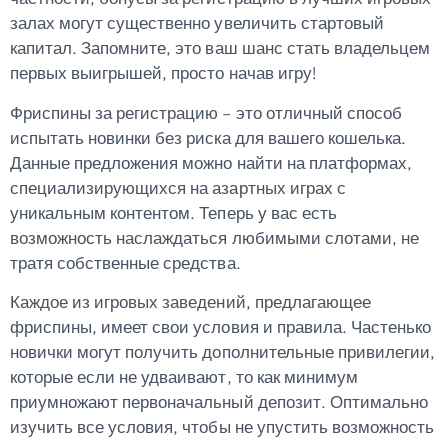
залах могут существенно увеличить стартовый
капитал. Запомните, это ваш шанс стать владельцем
первых выигрышей, просто начав игру!
Фриспины за регистрацию – это отличный способ
испытать новинки без риска для вашего кошелька.
Данные предложения можно найти на платформах,
специализирующихся на азартных играх с
уникальным контентом. Теперь у вас есть
возможность наслаждаться любимыми слотами, не
тратя собственные средства.
Каждое из игровых заведений, предлагающее
фриспины, имеет свои условия и правила. Частенько
новички могут получить дополнительные привилегии,
которые если не удваивают, то как минимум
приумножают первоначальный депозит. Оптимально
изучить все условия, чтобы не упустить возможность