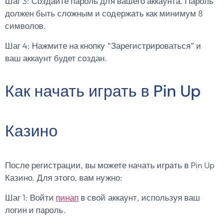
Шаг 3: Создайте пароль для вашего аккаунта. Пароль
должен быть сложным и содержать как минимум 8
символов.
Шаг 4: Нажмите на кнопку “Зарегистрироваться” и
ваш аккаунт будет создан.
Как начать играть в Pin Up
Казино
После регистрации, вы можете начать играть в Pin Up
Казино. Для этого, вам нужно:
Шаг 1: Войти
пинап
в свой аккаунт, используя ваш
логин и пароль.