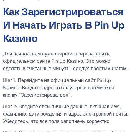
Как Зарегистрироваться
И Начать Играть В Pin Up
Казино
Для начала, вам нужно зарегистрироваться на
официальном сайте Pin Up Казино. Это можно
сделать в считанные минуты, следуя простым шагам.
Шаг 1: Перейдите на официальный сайт Pin Up
Казино. Введите адрес в браузере и нажмите на
кнопку “Зарегистрироваться”.
Шаг 2: Введите свои личные данные, включая имя,
фамилию, дату рождения и адрес электронной почты.
Убедитесь, что все поля заполнены корректно.