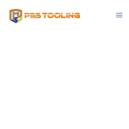
Казино
Официальный
Сайт Играть В
Онлайн Казино
Pin Up.6827
Пин Ап Казино