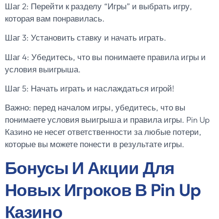
Шаг 2: Перейти к разделу “Игры” и выбрать игру,
которая вам понравилась.
Шаг 3: Установить ставку и начать играть.
Шаг 4: Убедитесь, что вы понимаете правила игры и
условия выигрыша.
Шаг 5: Начать играть и наслаждаться игрой!
Важно: перед началом игры, убедитесь, что вы
понимаете условия выигрыша и правила игры. Pin Up
Казино не несет ответственности за любые потери,
которые вы можете понести в результате игры.
Бонусы И Акции Для
Новых Игроков В Pin Up
Казино