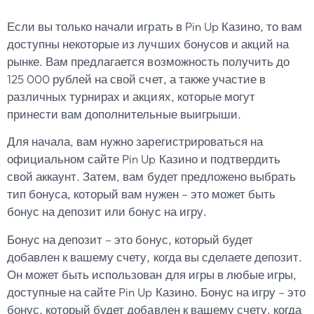
Если вы только начали играть в Pin Up Казино, то вам
доступны некоторые из лучших бонусов и акций на
рынке. Вам предлагается возможность получить до
125 000 рублей на свой счет, а также участие в
различных турнирах и акциях, которые могут
принести вам дополнительные выигрыши.
Для начала, вам нужно зарегистрироваться на
официальном сайте Pin Up Казино и подтвердить
свой аккаунт. Затем, вам будет предложено выбрать
тип бонуса, который вам нужен – это может быть
бонус на депозит или бонус на игру.
Бонус на депозит – это бонус, который будет
добавлен к вашему счету, когда вы сделаете депозит.
Он может быть использован для игры в любые игры,
доступные на сайте Pin Up Казино. Бонус на игру – это
бонус, который будет добавлен к вашему счету, когда