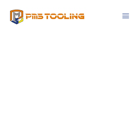
Космобет
Владелец:
Бизнес-
Философия И
Принципы
Управления В