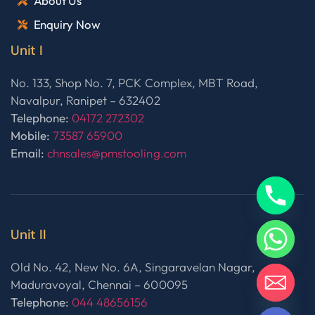
About Us
Enquiry Now
Unit I
No. 133, Shop No. 7, PCK Complex, MBT Road,
Navalpur, Ranipet – 632402
Telephone:
04172 272302
Mobile:
73587 65900
Email:
chnsales@pmstooling.com
Unit II
Old No. 42, New No. 6A, Singaravelan Nagar,
Maduravoyal, Chennai – 600095
Telephone:
044 48656156
HIDE CHATY