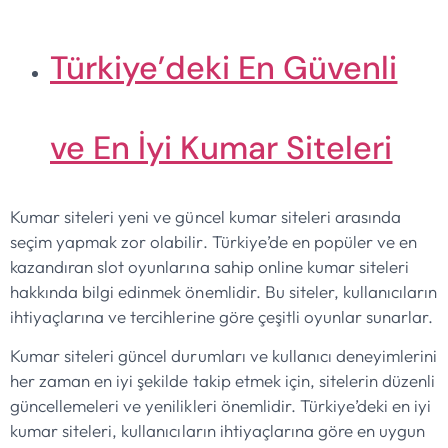
Türkiye’deki En Güvenli
ve En İyi Kumar Siteleri
Kumar siteleri yeni ve güncel kumar siteleri arasında
seçim yapmak zor olabilir. Türkiye’de en popüler ve en
kazandıran slot oyunlarına sahip online kumar siteleri
hakkında bilgi edinmek önemlidir. Bu siteler, kullanıcıların
ihtiyaçlarına ve tercihlerine göre çeşitli oyunlar sunarlar.
Kumar siteleri güncel durumları ve kullanıcı deneyimlerini
her zaman en iyi şekilde takip etmek için, sitelerin düzenli
güncellemeleri ve yenilikleri önemlidir. Türkiye’deki en iyi
kumar siteleri, kullanıcıların ihtiyaçlarına göre en uygun