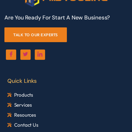
Are You Ready For Start A New Business?
TALK TO OUR EXPERTS
Quick Links
Products
Services
Resources
Contact Us