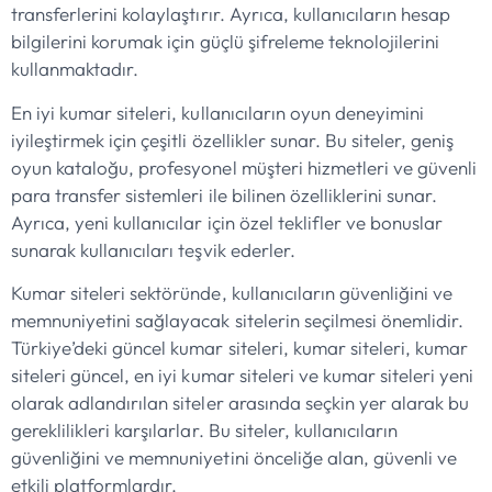
transferlerini kolaylaştırır. Ayrıca, kullanıcıların hesap
bilgilerini korumak için güçlü şifreleme teknolojilerini
kullanmaktadır.
En iyi kumar siteleri, kullanıcıların oyun deneyimini
iyileştirmek için çeşitli özellikler sunar. Bu siteler, geniş
oyun kataloğu, profesyonel müşteri hizmetleri ve güvenli
para transfer sistemleri ile bilinen özelliklerini sunar.
Ayrıca, yeni kullanıcılar için özel teklifler ve bonuslar
sunarak kullanıcıları teşvik ederler.
Kumar siteleri sektöründe, kullanıcıların güvenliğini ve
memnuniyetini sağlayacak sitelerin seçilmesi önemlidir.
Türkiye’deki güncel kumar siteleri, kumar siteleri, kumar
siteleri güncel, en iyi kumar siteleri ve kumar siteleri yeni
olarak adlandırılan siteler arasında seçkin yer alarak bu
gereklilikleri karşılarlar. Bu siteler, kullanıcıların
güvenliğini ve memnuniyetini önceliğe alan, güvenli ve
etkili platformlardır.