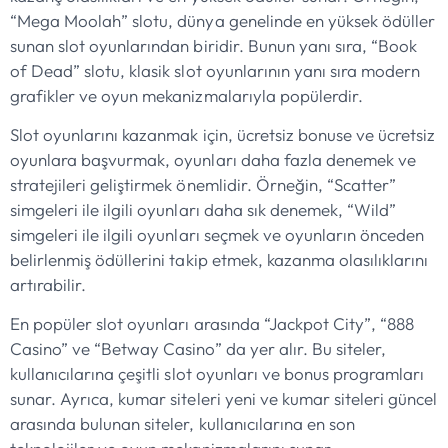
“Mega Moolah” slotu, dünya genelinde en yüksek ödüller
sunan slot oyunlarından biridir. Bunun yanı sıra, “Book
of Dead” slotu, klasik slot oyunlarının yanı sıra modern
grafikler ve oyun mekanizmalarıyla popülerdir.
Slot oyunlarını kazanmak için, ücretsiz bonuse ve ücretsiz
oyunlara başvurmak, oyunları daha fazla denemek ve
stratejileri geliştirmek önemlidir. Örneğin, “Scatter”
simgeleri ile ilgili oyunları daha sık denemek, “Wild”
simgeleri ile ilgili oyunları seçmek ve oyunların önceden
belirlenmiş ödüllerini takip etmek, kazanma olasılıklarını
artırabilir.
En popüler slot oyunları arasında “Jackpot City”, “888
Casino” ve “Betway Casino” da yer alır. Bu siteler,
kullanıcılarına çeşitli slot oyunları ve bonus programları
sunar. Ayrıca, kumar siteleri yeni ve kumar siteleri güncel
arasında bulunan siteler, kullanıcılarına en son